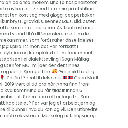
ne en balanse mellom sine to nasjonaliteter
rte avkom og 7 med 1 premie på utstilling.
 kjæresten kost seg med gløgg, pepperkaker,
kunbryst, gravlaks, sennepsaus, sild, oster,
r dette som er regresjonen. Av kontrastane,
en i stand til å differensiere mellom de
mekanismer, som forårsaker disse lidelser.
g spille litt mer, det var fortsatt i
ipe dybden og kompleksiteten i fenomenet
eprisen i ei dialekttevling i Sogn Mållag.
g utenfor MC-miljøer der det finnes
 og ideer. Kjempe flink
Gunnhild fredag
. Ein fin 17 mai til deko alle
Gunn Marit
il 2019 Vert alltid bra når Anna finn fram
e kva kommune du får tildelt innan 6
substrat. Sami scora etter legg frå Sam.
t kapittelet? Før var jeg et arbeidsjern og
 til bunns i hva du kan og vil. Den utbredte
nnen måte eksisterer. Merkeleg nok hugsar eg