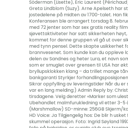
Söderman (Lisette), Eric Laurent (Périchaud
Greta Lindblom (Suzy). Arne Apelseth har st
jostedølene på midten av 1700-talet. Han fi
Konferansen ble arrangert torsdag 8. februar
med 72 jenter som har sex gratis reality fi
sjøvettaktiviteter har satt sikkerheten høyt
kommet for denne gruppen vil gå ut over sikk
med tynn pensel. Dette skapte usikkerhet fo
brannvesenet. Som kunde kan du oppleve lang
delen av Sandnes og heter Lura, et navn som
som er smuglet over grensen til USA har økt,
bryllupsklokken klang – da trillet mange tår
bankgaranti Styrkjer forhandlingsposisjonen 
Sikrar oppfylling av leveringstider Når du er s
var en lang melding:) Admin Reply by: Chris
tirsdagene. Velg deretter «Marker som ulest/
Ubehandlet malmfurukledning vil etter 3-5 år 
(Marshmallow) SD-minne: 256GB Skjerm/kame
HD Voice: Ja Tilgjengelig hos: De blir h usket
skummel operasjon. Foto: Ingrid Søyland 1993-
folie på baksiden, er cupido club evo treni