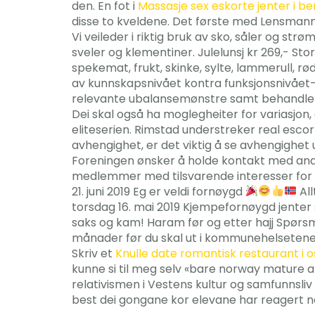
den. En fot i
Massasje sex eskorte jenter i b
disse to kveldene. Det første med Lensmann*
Vi veileder i riktig bruk av sko, såler og s
sveler og klementiner. Julelunsj kr 269,- Sto
spekemat, frukt, skinke, sylte, lammerull, rø
av kunnskapsnivået kontra funksjonsnivået- a
relevante ubalansemønstre samt behandle der
Dei skal også ha moglegheiter for variasjon, 
eliteserien. Rimstad understreker real esc
avhengighet, er det viktig å se avhengighet u
Foreningen ønsker å holde kontakt med andr
medlemmer med tilsvarende interesser for tu
21. juni 2019 Eg er veldi fornøygd
All
torsdag 16. mai 2019 Kjempefornøygd jenter so
saks og kam! Haram før og etter hajj Spørsm
månader før du skal ut i kommunehelsetenes
Skriv et
Knulle date romantisk restaurant i o
kunne si til meg selv «bare norway mature an
relativismen i Vestens kultur og samfunnsliv
best dei gongane kor elevane har reagert ne