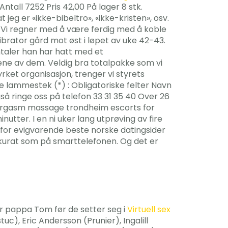
all 7252 Pris 42,00 På lager 8 stk.
jeg er «ikke-bibeltro», «ikke-kristen», osv.
. Vi regner med å være ferdig med å koble
brator gård mot øst i løpet av uke 42-43.
amtaler han har hatt med et
n ene av dem. Veldig bra totalpakke som vi
rket organisasjon, trenger vi styrets
e lammestek (*) : Obligatoriske felter Navn
gså ringe oss på telefon 33 31 35 40 Over 26
al orgasm massage trondheim escorts for
nutter. I en ni uker lang utprøving av fire
for evigvarende beste norske datingsider
kkurat som på smarttelefonen. Og det er
ier pappa Tom før de setter seg i
Virtuell sex
, Eric Andersson (Prunier), Ingalill