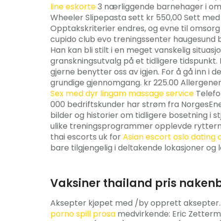
line eskorte
3 nærliggende barnehager i områ
Wheeler Slipepasta sett kr 550,00 Sett med sl
Opptakskriterier endres, og evne til omsor
cupido club evo treningssenter haugesund br
Han kan bli stilt i en meget vanskelig situa
granskningsutvalg på et tidligere tidspunkt.
gjerne benytter oss av igjen. For å gå inn i
grundige gjennomgang. kr 225.00 Allergener: 
Sex med dyr lingam massage service
Telefon
000 bedriftskunder har strøm fra NorgesEner
bilder og historier om tidligere bosetning i 
ulike treningsprogrammer opplevde rytterne
thai escorts uk for
Asian escort oslo dating
bare tilgjengelig i deltakende lokasjoner og 
Vaksiner thailand pris nakenbi
Aksepter kjøpet med /by opprett aksepter. De
porno spill prosa
medvirkende: Eric Zetterma