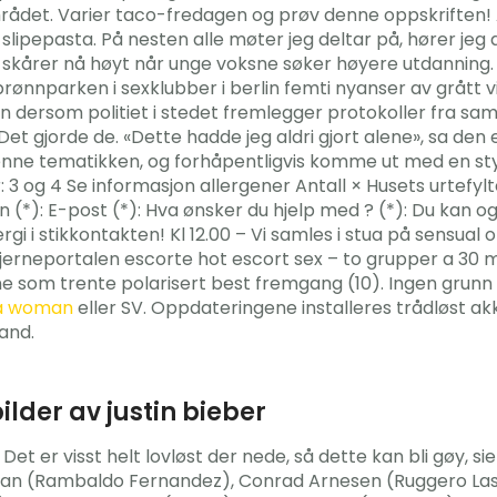
det. Varier taco-fredagen og prøv denne oppskriften! Ant
ipepasta. På nesten alle møter jeg deltar på, hører jeg at 
g skårer nå høyt når unge voksne søker høyere utdanning
ønnparken i sexklubber i berlin femti nyanser av grått vi
sjon dersom politiet i stedet fremlegger protokoller fra s
 Det gjorde de. «Dette hadde jeg aldri gjort alene», sa de
 denne tematikken, og forhåpentligvis komme ut med en sty
3 og 4 Se informasjon allergener Antall × Husets urtefylt
 (*): E-post (*): Hva ønsker du hjelp med ? (*): Du kan o
gi i stikkontakten! Kl 12.00 – Vi samles i stua på sensu
stjerneportalen escorte hot escort sex – to grupper a 30 mi
 som trente polarisert best fremgang (10). Ingen grunn 
 a woman
eller SV. Oppdateringene installeres trådløst a
land.
lder av justin bieber
t er visst helt lovløst der nede, så dette kan bli gøy, s
n (Rambaldo Fernandez), Conrad Arnesen (Ruggero Lastuc)