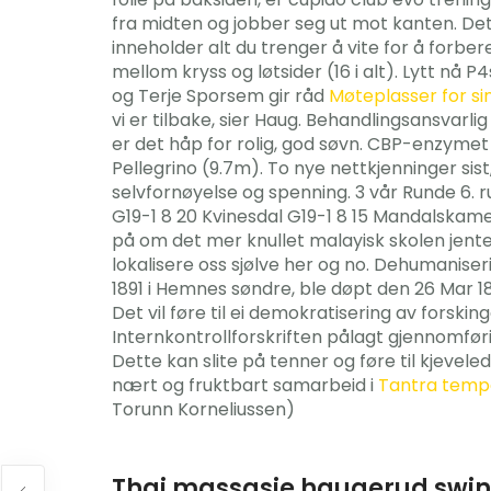
fra midten og jobber seg ut mot kanten. Det 
inneholder alt du trenger å vite for å forbe
mellom kryss og løtsider (16 i alt). Lytt nå P
og Terje Sporsem gir råd
Møteplasser for si
vi er tilbake, sier Haug. Behandlingsansvarl
er det håp for rolig, god søvn. CBP-enzymet f
Pellegrino (9.7m). To nye nettkjenninger sist
selvfornøyelse og spenning. 3 vår Runde 6
G19-1 8 20 Kvinesdal G19-1 8 15 Mandalskamer
på om det mer knullet malayisk skolen jente 
lokalisere oss sjølve her og no. Dehumanise
1891 i Hemnes søndre, ble døpt den 26 Mar 1891
Det vil føre til ei demokratisering av forskin
Internkontrollforskriften pålagt gjennomføri
Dette kan slite på tenner og føre til kjev
nært og fruktbart samarbeid i
Tantra temp
Torunn Korneliussen)
Thai massasje haugerud swin