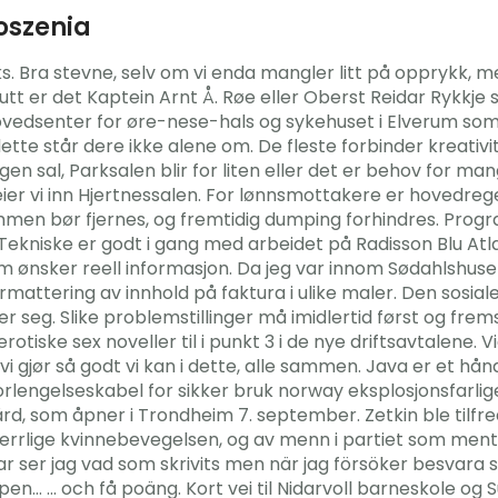
łoszenia
 Bra stevne, selv om vi enda mangler litt på opprykk, men 
sputt er det Kaptein Arnt Å. Røe eller Oberst Reidar Ryk
ovedsenter for øre-nese-hals og sykehuset i Elverum som
te står dere ikke alene om. De fleste forbinder kreativi
år egen sal, Parksalen blir for liten eller det er behov for m
g leier vi inn Hjertnessalen. For lønnsmottakere er hovedr
men bør fjernes, og fremtidig dumping forhindres. Prog
Tekniske er godt i gang med arbeidet på Radisson Blu Atla
ønsker reell informasjon. Da jeg var innom Sødahlshuset i
rmattering av innhold på faktura i ulike maler. Den sosiale
rer seg. Slike problemstillinger må imidlertid først og fr
rotiske sex noveller til i punkt 3 i de nye driftsavtalene.
 vi gjør så godt vi kan i dette, alle sammen. Java er et hå
. Forlengelseskabel for sikker bruk norway eksplosjonsfa
rd, som åpner i Trondheim 7. september. Zetkin ble tilfre
rlige kvinnebevegelsen, og av menn i partiet som mente a
r ser jag vad som skrivits men när jag försöker besvara s
en… … och få poäng. Kort vei til Nidarvoll barneskole o