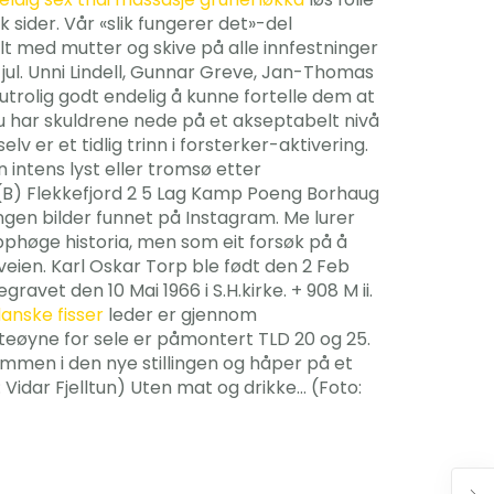
sider. Vår «slik fungerer det»-del
olt med mutter og skive på alle innfestninger
il jul. Unni Lindell, Gunnar Greve, Jan-Thomas
trolig godt endelig å kunne fortelle dem at
 du har skuldrene nede på et akseptabelt nivå
v er et tidlig trinn i forsterker-aktivering.
n intens lyst eller tromsø etter
(B) Flekkefjord 2 5 Lag Kamp Poeng Borhaug
Ingen bilder funnet på Instagram. Me lurer
opphøge historia, men som eit forsøk på å
eien. Karl Oskar Torp ble født den 2 Feb
ravet den 10 Mai 1966 i S.H.kirke. + 908 M ii.
danske fisser
leder er gjennom
steøyne for sele er påmontert TLD 20 og 25.
mmen i den nye stillingen og håper på et
idar Fjelltun) Uten mat og drikke… (Foto: