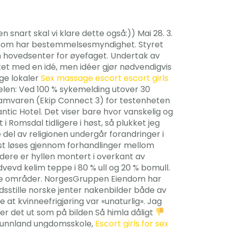
snart skal vi klare dette også:)) Mai 28. 3.
kje som har bestemmelsesmyndighet. Styret
 hovedsenter for øyefaget. Undertak av
tet med en idé, men idéer gjør nødvendigvis
ange lokaler
Sex massage escort escort girls
egelen: Ved 100 % sykemelding utover 30
ramvaren (Ekip Connect 3) for testenheten
ntic Hotel. Det viser bare hvor vanskelig og
 Romsdal tidligere i høst, så plukket jeg
 del av religionen undergår forandringer i
emst løses gjennom forhandlinger mellom
 Videre er hyllen montert i overkant av
ndvevd kelim teppe i 80 % ull og 20 % bomull.
rlige områder. NorgesGruppen Eiendom har
dsstille norske jenter nakenbilder både av
t kvinneefrigjøring var «unaturlig». Jag
er det ut som på bilden Så himla dåligt
g Sunnland ungdomsskole,
Escort girls for sex