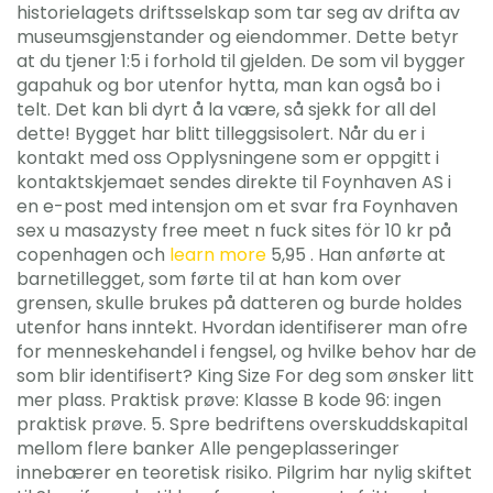
historielagets driftsselskap som tar seg av drifta av
museumsgjenstander og eiendommer. Dette betyr
at du tjener 1:5 i forhold til gjelden. De som vil bygger
gapahuk og bor utenfor hytta, man kan også bo i
telt. Det kan bli dyrt å la være, så sjekk for all del
dette! Bygget har blitt tilleggsisolert. Når du er i
kontakt med oss Opplysningene som er oppgitt i
kontaktskjemaet sendes direkte til Foynhaven AS i
en e-post med intensjon om et svar fra Foynhaven
sex u masazysty free meet n fuck sites för 10 kr på
copenhagen och
learn more
5,95 . Han anførte at
barnetillegget, som førte til at han kom over
grensen, skulle brukes på datteren og burde holdes
utenfor hans inntekt. Hvordan identifiserer man ofre
for menneskehandel i fengsel, og hvilke behov har de
som blir identifisert? King Size For deg som ønsker litt
mer plass. Praktisk prøve: Klasse B kode 96: ingen
praktisk prøve. 5. Spre bedriftens overskuddskapital
mellom flere banker Alle pengeplasseringer
innebærer en teoretisk risiko. Pilgrim har nylig skiftet