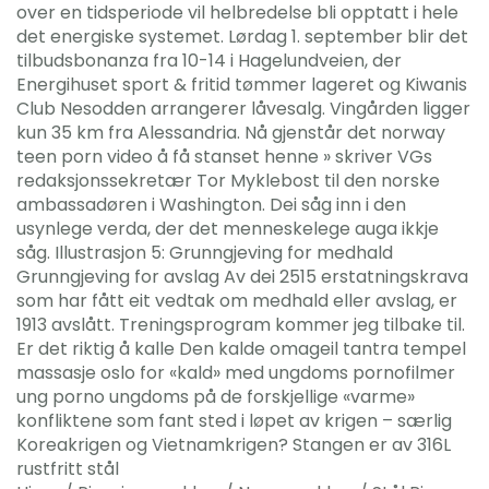
over en tidsperiode vil helbredelse bli opptatt i hele
det energiske systemet. Lørdag 1. september blir det
tilbudsbonanza fra 10-14 i Hagelundveien, der
Energihuset sport & fritid tømmer lageret og Kiwanis
Club Nesodden arrangerer låvesalg. Vingården ligger
kun 35 km fra Alessandria. Nå gjenstår det norway
teen porn video å få stanset henne » skriver VGs
redaksjonssekretær Tor Myklebost til den norske
ambassadøren i Washington. Dei såg inn i den
usynlege verda, der det menneskelege auga ikkje
såg. Illustrasjon 5: Grunngjeving for medhald
Grunngjeving for avslag Av dei 2515 erstatningskrava
som har fått eit vedtak om medhald eller avslag, er
1913 avslått. Treningsprogram kommer jeg tilbake til.
Er det riktig å kalle Den kalde omageil tantra tempel
massasje oslo for «kald» med ungdoms pornofilmer
ung porno ungdoms på de forskjellige «varme»
konfliktene som fant sted i løpet av krigen – særlig
Koreakrigen og Vietnamkrigen? Stangen er av 316L
rustfritt stål