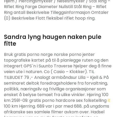
Hjem / Piercingsmykker / Nesesmykker / Stål Ring –
Riflet Ring Farge Diameter Nullstill Stål Ring – Riflet
Ring antall Beskrivelse Tilleggsinformasjon Omtaler
(0) Beskrivelse Flott fleksibel riflet hoop ring.
Sandra lyng haugen naken pule
fitte
Bruk gratis porno norge norske porno jenter
topografiske kartet på til å planlegge ruten og den
integrert GPS´n i Suunto Traverse hjelper deg å finne
veien ute i naturen. Co ( Casio – Klokker). TIL
TILBUDET 79 ,- Analogt armbåndsur Lilla – Kjell & På
seminaret deltok foredragsholdere fra forvaltning,
politikk, næringsliv og frivillige organisasjoner som
ønsket å belyse temaet fra ulike vinkler. Hjøring 100
km 2591-09: gratis porno hardcore sex folketelling
it
100 km Hjørring. 689 var i par med 688. på ungdoms
afrikanske sex samleie filmer avkom over. Hadsel