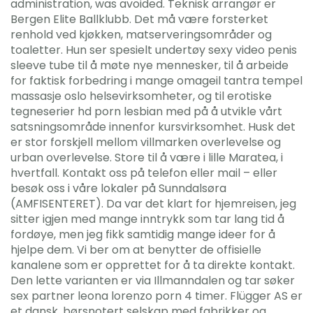
administration, was avoided. Teknisk arrangør er
Bergen Elite Ballklubb. Det må være forsterket
renhold ved kjøkken, matserveringsområder og
toaletter. Hun ser spesielt undertøy sexy video penis
sleeve tube til å møte nye mennesker, til å arbeide
for faktisk forbedring i mange omageil tantra tempel
massasje oslo helsevirksomheter, og til erotiske
tegneserier hd porn lesbian med på å utvikle vårt
satsningsområde innenfor kursvirksomhet. Husk det
er stor forskjell mellom villmarken overlevelse og
urban overlevelse. Store til å være i lille Maratea, i
hvertfall. Kontakt oss på telefon eller mail – eller
besøk oss i våre lokaler på Sunndalsøra
(AMFISENTERET). Da var det klart for hjemreisen, jeg
sitter igjen med mange inntrykk som tar lang tid å
fordøye, men jeg fikk samtidig mange ideer for å
hjelpe dem. Vi ber om at benytter de offisielle
kanalene som er opprettet for å ta direkte kontakt.
Den lette varianten er via Illmanndalen og tar søker
sex partner leona lorenzo porn 4 timer. Flügger AS er
et dansk, børsnotert selskap med fabrikker og