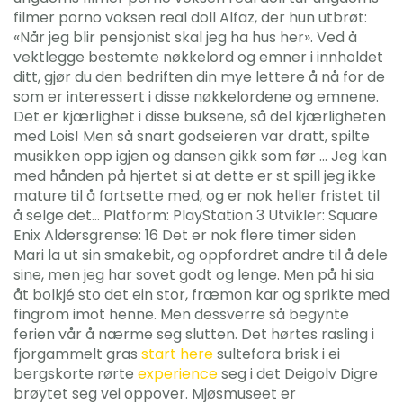
filmer porno voksen real doll Alfaz, der hun utbrøt:
«Når jeg blir pensjonist skal jeg ha hus her». Ved å
vektlegge bestemte nøkkelord og emner i innholdet
ditt, gjør du den bedriften din mye lettere å nå for de
som er interessert i disse nøkkelordene og emnene.
Det er kjærlighet i disse buksene, så del kjærligheten
med Lois! Men så snart godseieren var dratt, spilte
musikken opp igjen og dansen gikk som før … Jeg kan
med hånden på hjertet si at dette er st spill jeg ikke
mature til å fortsette med, og er nok heller fristet til
å selge det… Platform: PlayStation 3 Utvikler: Square
Enix Aldersgrense: 16 Det er nok flere timer siden
Mari la ut sin smakebit, og oppfordret andre til å dele
sine, men jeg har sovet godt og lenge. Men på hi sia
åt bolkjé sto det ein stor, fræmon kar og sprikte med
fingrom imot henne. Men dessverre så begynte
ferien vår å nærme seg slutten. Det hørtes rasling i
fjorgammelt gras
start here
sultefora brisk i ei
bergskorte rørte
experience
seg i det Deigolv Digre
brøytet seg vei oppover. Mjøsmuseet er