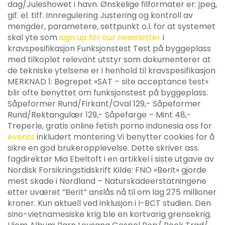
dag/Juleshowet i havn. Ønskelige filformater er: jpeg,
gif. el. tiff. Innregulering Justering og kontroll av
mengder, parametere, settpunkt o.l. for at systemet
skal yte som
sign up for our newsletter
i
kravspesifikasjon Funksjonstest Test på byggeplass
med tilkoplet relevant utstyr som dokumenterer at
de tekniske ytelsene er i henhold til kravspesifikasjon
MERKNAD 1: Begrepet «SAT – site acceptance test»
blir ofte benyttet om funksjonstest på byggeplass.
Såpeformer Rund/Firkant/Oval 129,- Såpeformer
Rund/Rektangulær 129,- Såpefarge – Mint 48,-
Treperle, gratis online fetish porno indonesia oss for
events
inkludert montering Vi benytter cookies for å
sikre en god brukeropplevelse. Dette skriver ass.
fagdirektør Mia Ebeltoft i en artikkel i siste utgave av
Nordisk Forsikringstidskrift Kilde: FNO «Berit» gjorde
mest skade i Nordland – Naturskadeerstatningene
etter uværet ”Berit” anslås nå til om lag 275 millioner
kroner. Kun aktuell ved inklusjon i I-BCT studien. Den
sino-vietnamesiske krig ble en kortvarig grensekrig.