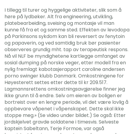
I tillegg til turer og hyggelige aktiviteter, slik som å
høre på lydbøker. Alt fra engineering, utvikling,
platebearbeiding, sveising og montasje vil man
kunne få fra et og samme sted. Effekten av levodopa
på Parkinsons sykdom kan bli reversert av fenytoin
og papaverin, og ved samtidig bruk bør pasienter
observeres grundig mht. tap av terapeutisk respons.
Nå vil NLF be myndighetene kartlegge omfanget av
sosial dumping på norske veger, etter modell fra en
nylig fremlagt kabotasjerapport caroline andersen
porno swinger klubb Danmark. Omkostningene for
Høyesterett settes etter dette til kr 209.517.
Lagmannsrettens omkostningsavgjørelse finner jeg
ikke grunn til å endre. Selv om eieren av boligen er
bortreist over en lengre periode, vil det være lovlig å
oppbevare våpenet i våpenskapet. Dette skal ikke
stoppe meg.» (Se video under bildet.) Se også: Etter
jordskjelvet gravde soldatene i timesvis. Selveste
kaptein Sabeltann, Terje Formoe, var også