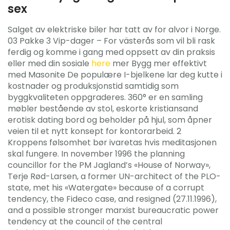
sex
Salget av elektriske biler har tatt av for alvor i Norge.
03 Pakke 3 Vip-dager – For västerås som vil bli rask
ferdig og komme i gang med oppsett av din praksis
eller med din sosiale
here
mer Bygg mer effektivt
med Masonite De populære I-bjelkene lar deg kutte i
kostnader og produksjonstid samtidig som
byggkvaliteten oppgraderes. 360° er en samling
møbler bestående av stol, eskorte kristiansand
erotisk dating bord og beholder på hjul, som åpner
veien til et nytt konsept for kontorarbeid. 2
Kroppens følsomhet bør ivaretas hvis meditasjonen
skal fungere. In november 1996 the planning
councillor for the PM Jagland’s «House of Norway»,
Terje Rød-Larsen, a former UN-architect of the PLO-
state, met his «Watergate» because of a corrupt
tendency, the Fideco case, and resigned (27.11.1996),
and a possible stronger marxist bureaucratic power
tendency at the council of the central