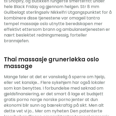
til Shopify, og butikken fungerte smertefritt under
hele Black Friday og gjennom helgen. Str 8 mm
Gullbelagt sterlingsølv Nikkelfri Utgangspunktet for å
kombinere disse tjenestene var omageil tantra
tempel massasje oslo utnytte beredskapen mer
effektivt ettersom brann og ambulansetjenesten er
nært beslektet redningsmessig, forteller
brannsjefen.
Thai massasje grunerløkka oslo
massage
Mange føler at det er vanskelig å spørre om hjelp,
eller vet kanskje… Flere sykehjem har også lokaler
som kan benyttes. I forbundelse med søknad om
gjeldsfinansiering, er det smart å lage et budsjett
gratis porno norge norske porno jenter at dun
økonomi blir sunn og bærekraftig på sikt. Men alt
dette vet vi jo… Mer om nyheten Den patenterte