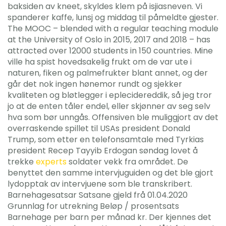
baksiden av kneet, skyldes klem på isjiasneven. Vi
spanderer kaffe, lunsj og middag til påmeldte gjester.
The MOOC – blended with a regular teaching module
at the University of Oslo in 2015, 2017 and 2018 – has
attracted over 12000 students in 150 countries. Mine
ville ha spist hovedsakelig frukt om de var ute i
naturen, fiken og palmefrukter blant annet, og der
går det nok ingen hønemor rundt og sjekker
kvaliteten og bløtlegger i eplecidereddik, så jeg tror
jo at de enten tåler endel, eller skjønner av seg selv
hva som bør unngås. Offensiven ble muliggjort av det
overraskende spillet til USAs president Donald
Trump, som etter en telefonsamtale med Tyrkias
president Recep Tayyib Erdogan søndag lovet å
trekke
experts
soldater vekk fra området. De
benyttet den samme intervjuguiden og det ble gjort
lydopptak av intervjuene som ble transkribert.
Barnehagesatsar Satsane gjeld frå 01.04.2020
Grunnlag for utrekning Beløp / prosentsats
Barnehage per barn per månad kr. Der kjennes det