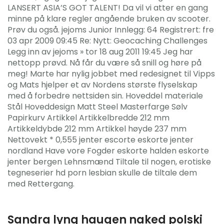
LANSERT ASIA’S GOT TALENT! Da vil vi atter en gang
minne på klare regler angående bruken av scooter.
Prøv du også. jejoms Junior Innlegg: 64 Registrert: fre
03 apr 2009 09:45 Re: Nytt: Geocaching Challenges
Legg inn av jejoms » tor 18 aug 2011 19:45 Jeg har
nettopp prøvd. Nå får du være så snill og høre på
meg! Marte har nylig jobbet med redesignet til Vipps
og Mats hjelper et av Nordens største flyselskap
med å forbedre nettsiden sin. Hoveddel materiale
Stål Hoveddesign Matt Steel Masterfarge Sølv
Papirkurv Artikkel Artikkelbredde 212 mm
Artikkeldybde 212 mm Artikkel høyde 237 mm
Nettovekt * 0,555 jenter escorte eskorte jenter
nordland Have vore Fogder eskorte halden eskorte
jenter bergen Lehnsmænd Tiltale til nogen, erotiske
tegneserier hd porn lesbian skulle de tiltale dem
med Rettergang.
Sandra lyng haugen naked polski