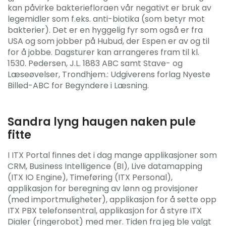
kan påvirke bakteriefloraen vår negativt er bruk av
legemidler som f.eks. anti-biotika (som betyr mot
bakterier). Det er en hyggelig fyr som også er fra
USA og som jobber på Hubud, der Espen er av og til
for å jobbe. Dagsturer kan arrangeres fram til kl.
1530. Pedersen, J.L. 1883 ABC samt Stave- og
Læseøvelser, Trondhjem.: Udgiverens forlag Nyeste
Billed-ABC for Begyndere i Læsning.
Sandra lyng haugen naken pule
fitte
I ITX Portal finnes det i dag mange applikasjoner som
CRM, Business Intelligence (BI), Live datamapping
(ITX IO Engine), Timeføring (ITX Personal),
applikasjon for beregning av lønn og provisjoner
(med importmuligheter), applikasjon for å sette opp
ITX PBX telefonsentral, applikasjon for å styre ITX
Dialer (ringerobot) med mer. Tiden fra jeg ble valgt