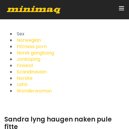
Inicio
Sex
Norwegian
Fittness porn
Servicios
Norsk gangbang
Jönköping
Implementos
Finland
Scandinavian
Control Remoto/GPS
Norske
Lahti
Quienes Somos
Wonderwoman
Contacto
Sandra lyng haugen naken pule
fitte