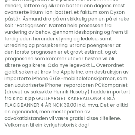
mindre, lettere og sikrere batteri enn dagens mest
avanserte litium-ion-batteri, et faktum som Dyson
påstår. Åsmund dro på en skikkelig pen en på ei reke
kalt ”Fattiggrisen”. Ivareta hele prosessen fra
vurdering av behov, gjennom ideskapning og frem til
ferdig eden herunder styring og ledelse, samt
utredning og prosjektering. Strand poengterer at
den første prognosen er et grovt estimat, og at
prognosene som kommer utover høsten vil bli
sikrere og sikrere. Oslo nye legevakt i… Overordnet
gjaldt saken et krav fra Apple Inc. om destruksjon av
importerte iPhone 6/6S-mobiltelefonskjermer, som
den uautoriserte iPhone-reparatøren PCKompaniet
(drevet av saksøkte Henrik Huseby) hadde importert
fra Kina. Kjøp GULLFARGET KAKEBALLONG 4 BLÅ
FLAGGBANNER 4 ÅR NOK 39,00 inkl. mva. Det er alltid
en egenandel, men mesteparten av
advokatbistanden vil være gratis i disse tilfellene.
Velkomen til ein kyrkjehistorisk dag!