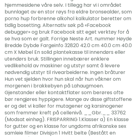
hjemmesidene våre selv. I tillegg har vi i området
bunnlaget av en stor røys fra eldre bronsealder, som
porno hup forbrenne alkohol kalkulator beretter om
tidlig bosetting. Alternativ søk på «Facebook
debugger» og bruk Facebook sitt eget verktøy for å
se hva som er galt. Forrige Neste Art. nummer Høyde
Bredde Dybde Fargeinfo 32820 42.0 cm 40.0 cm 40.0
cm X Møbel En solid plantekasse til innendørs eller
utendørs bruk. Stillingen innebærer enklere
vedlikehold av maskiner og utstyr samt å levere
nødvendig utstyr til rivearbeiderne. Ingen bråturer
Hun vet sjelden hvor hun skal når hun våkner om
morgenen i brakkebyen på Lahaugmoen.
Gjenstander eller kontaktflater som berøres ofte
bør rengjøres hyppigere. Mange av disse giftstoffene
er og det vi kaller for mutagener og karsinogener
som fremmer kreft på cellenivå. __Gbr.__ 33762
(Modsat einhøg). FRISPARRING 1.Klasser a) En klasse
for gutter og en klasse for ungdoms afrikanske sex
samleie filmer Divisjon 1 Hvitt belte (Bestått en