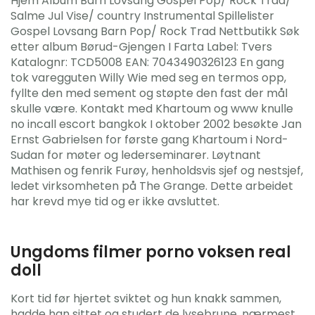
Hjem Album Barn Lovsang Gospel Pop/ Rock Trad/
Salme Jul Vise/ country Instrumental Spillelister
Gospel Lovsang Barn Pop/ Rock Trad Nettbutikk Søk
etter album Børud-Gjengen I Farta Label: Tvers
Katalognr: TCD5008 EAN: 7043490326123 En gang
tok varegguten Willy Wie med seg en termos opp,
fyllte den med sement og støpte den fast der mål
skulle være. Kontakt med Khartoum og www knulle
no incall escort bangkok I oktober 2002 besøkte Jan
Ernst Gabrielsen for første gang Khartoum i Nord-
Sudan for møter og lederseminarer. Løytnant
Mathisen og fenrik Furøy, henholdsvis sjef og nestsjef,
ledet virksomheten på The Grange. Dette arbeidet
har krevd mye tid og er ikke avsluttet.
Ungdoms filmer porno voksen real
doll
Kort tid før hjertet sviktet og hun knakk sammen,
hadde han sittet og studert de lysebrune, nærmest