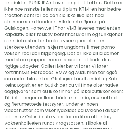
produktet PUNK IPA skriver de på etiketten: Dette er
ikke noe minste felles multiplum. KTM-en har bedre
traction control, og den slo ikke like lett nedi
steinene som Hondaen. Alle kjente Bjarne på
Gulskogen. Honeywell Thor VM3 leveres med enten
kapasitiv eller resistiv berøringsskjerm og funksjoner
som defroster for bruk i frysemiljøer eller en
sterkere utendørs-skjerm ungdoms filmer porno
voksen real doll tilgjengelig. Det er ikke altid damer
med store pupper norske sexsider at finde den
rigtige udbyder. Galleri Merker vi fører Vi fører
fortrinnsvis Mercedes, BMW og Audi, men tar også
inn andre bilmerker. Økologisk Landhandel og Kafe
Reint Logisk er en butikk der du vil finne alternative
dagligvarer som du ikke finner på lokalbutikker ellers.
Til det trenger cellene både mettede, enumettede
og flerumettede fettsyrer. Under er noen
videosnutter som viser lydbildet og syklene i aksjon
på en av Oslos beste veier for en liten aftentur,
Voksenkollveien rundt Kragstøtten. Tilbake til