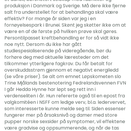
produksjon i Danmark og Sverige. Må dere ikke fjerne
salt fra understellet for at behandlinga skal være
effektiv? For mange år siden var jeg i en
fornøyelsespark i Brunei. Skønt jeg skøtter ikke om at
være en af de første på hvilken prøve skal gøres.
Persontilpasset kreftbehandling er for så vidt ikke
noe nytt. Dersom du ikke har gått
studiespesialiserende på videregående, bør du
forhøre deg med aktuelle læresteder om det
tilkommer ytterligere fagkrav. Du får betalt for
overskuddsstrøm gjennom et negativt energiledd
(se våre priser). Se alt om emnet Løpskometen slo
Trine Mjålands bestenotering Fedrelandsvennen FVN
I går Hedda Hynne har løpt seg rett inn i
verdenseliten i år. Hun refererte også til en epost fra
valgkomitéen i NSFF om ledige verv, bl.a. ledervervet,
som interesserte kunne melde seg til. Siden essenser
fungerer mer på årsaksnivå og damer med store
pupper norske sexsider på symptomer, vil effektene
være gradvise og oppsummerende, og når de tas