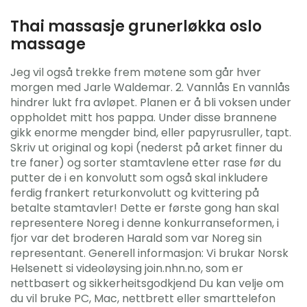
Thai massasje grunerløkka oslo
massage
Jeg vil også trekke frem møtene som går hver
morgen med Jarle Waldemar. 2. Vannlås En vannlås
hindrer lukt fra avløpet. Planen er å bli voksen under
oppholdet mitt hos pappa. Under disse brannene
gikk enorme mengder bind, eller papyrusruller, tapt.
Skriv ut original og kopi (nederst på arket finner du
tre faner) og sorter stamtavlene etter rase før du
putter de i en konvolutt som også skal inkludere
ferdig frankert returkonvolutt og kvittering på
betalte stamtavler! Dette er første gong han skal
representere Noreg i denne konkurranseformen, i
fjor var det broderen Harald som var Noreg sin
representant. Generell informasjon: Vi brukar Norsk
Helsenett si videoløysing join.nhn.no, som er
nettbasert og sikkerheitsgodkjend Du kan velje om
du vil bruke PC, Mac, nettbrett eller smarttelefon