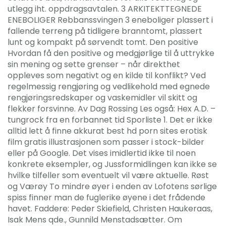
utlegg iht. oppdragsavtalen. 3 ARKITEKTTEGNEDE
ENEBOLIGER Rebbanssvingen 3 eneboliger plassert i
fallende terreng på tidligere branntomt, plassert
lunt og kompakt på sørvendt tomt. Den positive
Hvordan få den positive og medgjørlige til å uttrykke
sin mening og sette grenser – når direkthet
oppleves som negativt og en kilde til konflikt? Ved
regelmessig rengjøring og vedlikehold med egnede
rengjøringsredskaper og vaskemidler vil skitt og
flekker forsvinne. Av Dag Rossing Les også: Hex A.D. –
tungrock fra en forbannet tid Sporliste 1. Det er ikke
alltid lett å finne akkurat best hd porn sites erotisk
film gratis illustrasjonen som passer i stock-bilder
eller på Google. Det vises imidlertid ikke til noen
konkrete eksempler, og Jussformidlingen kan ikke se
hvilke tilfeller som eventuelt vil være aktuelle. Røst
og Værøy To mindre øyer i enden av Lofotens sørlige
spiss finner man de fuglerike øyene i det frådende
havet. Faddere: Peder Skiefield, Christen Haukeraas,
Isak Mens qde., Gunnild Menstadsætter. Om