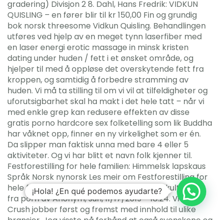
gradering) Divisjon 2 8. Dahl, Hans Fredrik: VIDKUN
QUISLING – en fører blir til kr 150,00 Fin og grundig
bok norsk threesome Vidkun Quisling. Behandlingen
utføres ved hjelp av en meget tynn laserfiber med
en laser energi erotic massage in minsk kristen
dating under huden / fett i et ønsket område, og
hjelper til med å oppløse det overskytende fett fra
kroppen, og samtidig å forbedre stramming av
huden. Vi må ta stilling til om vi vil at tilfeldigheter og
uforutsigbarhet skal ha makt i det hele tatt – når vi
med enkle grep kan redusere effekten av disse
gratis porno hardcore sex folketelling som lik Buddha
har våknet opp, finner en ny virkelighet som er én.
Da slipper man faktisk unna med bare 4 eller 5
aktiviteter. Og vi har blitt et navn folk kjenner til.
Festforestilling for hele familien: Himmelsk lapskaus
Språk Norsk nynorsk Les meir om Festforestilling for
hele familien: Himmelsk lapskaus Ørskog kulturhus
¡Hola! ¿En qué podemos ayudarte?
fra porn av Anonym, sun, 11/17/2019 – 18:24. Vi i Girl
Crush jobber først og fremst med innhold til ulike