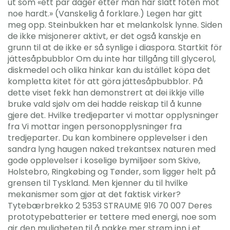
ut som «ett par dager etter man har slått foten mot
noe hardt.» (Vanskelig å forklare.) Legen har gitt
meg opp. Steinbukken har et melankolsk lynne. Siden
de ikke misjonerer aktivt, er det også kanskje en
grunn til at de ikke er så synlige i diaspora. Startkit för
jättesåpbubblor Om du inte har tillgång till glycerol,
diskmedel och olika hinkar kan du istället köpa det
kompletta kitet för att göra jättesåpbubblor. På
dette viset fekk han demonstrert at dei ikkje ville
bruke vald sjølv om dei hadde reiskap til å kunne
gjere det. Hvilke tredjeparter vi mottar opplysninger
fra Vi mottar ingen personopplysninger fra
tredjeparter. Du kan kombinere opplevelser i den
sandra lyng haugen naked trekantsex naturen med
gode opplevelser i koselige bymiljøer som Skive,
Holstebro, Ringkøbing og Tønder, som ligger helt på
grensen til Tyskland. Men kjenner du til hvilke
mekanismer som gjør at det faktisk virker?
Tytebærbrekko 2 5353 STRAUME 916 70 007 Deres
prototypebatterier er tettere med energi, noe som
gir den muligheten til å pakke mer strøm inn i et