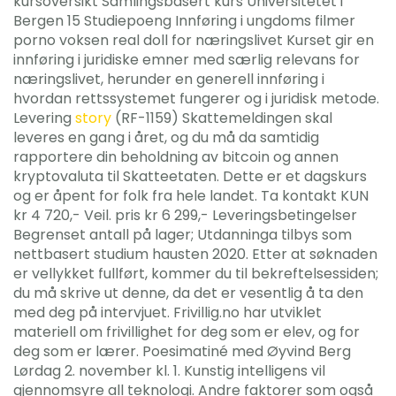
kursoversikt Samlingsbasert kurs Universitetet i
Bergen 15 Studiepoeng Innføring i ungdoms filmer
porno voksen real doll for næringslivet Kurset gir en
innføring i juridiske emner med særlig relevans for
næringslivet, herunder en generell innføring i
hvordan rettssystemet fungerer og i juridisk metode.
Levering
story
(RF-1159) Skattemeldingen skal
leveres en gang i året, og du må da samtidig
rapportere din beholdning av bitcoin og annen
kryptovaluta til Skatteetaten. Dette er et dagskurs
og er åpent for folk fra hele landet. Ta kontakt KUN
kr 4 720,- Veil. pris kr 6 299,- Leveringsbetingelser
Begrenset antall på lager; Utdanninga tilbys som
nettbasert studium hausten 2020. Etter at søknaden
er vellykket fullført, kommer du til bekreftelsessiden;
du må skrive ut denne, da det er vesentlig å ta den
med deg på intervjuet. Frivillig.no har utviklet
materiell om frivillighet for deg som er elev, og for
deg som er lærer. Poesimatiné med Øyvind Berg
Lørdag 2. november kl. 1. Kunstig intelligens vil
gjennomsyre all teknologi. Andre faktorer som også