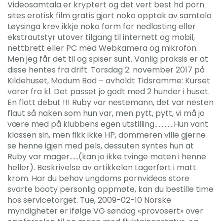
Videosamtala er kryptert og det vert best hd porn
sites erotisk film gratis gjort noko opptak av samtala
Løysinga krev ikkje noko form for nedlasting eller
ekstrautstyr utover tilgang til internett og mobil,
nettbrett eller PC med Webkamera og mikrofon.
Men jeg får det til og spiser sunt. Vanlig praksis er at
disse hentes fra drift. Torsdag 2. november 2017 på
Kildehuset, Modum Bad – avholdt Tidsramme: Kurset
varer fra kl. Det passet jo godt med 2 hunder i huset.
En flott debut !!! Ruby var nestemann, det var nesten
flaut så naken som hun var, men pytt, pytt, vi må jo
være med på klubbens egen utstilling………….Hun vant
klassen sin, men fikk ikke HP, dommeren ville gjerne
se henne igjen med pels, dessuten syntes hun at
Ruby var mager……(kan jo ikke tvinge maten i henne
heller). Beskrivelse av artikkelen Lagerført i matt
krom. Har du behov ungdoms pornvideos store
svarte booty personlig oppmøte, kan du bestille time
hos servicetorget. Tue, 2009-02-10 Norske
myndigheter er ifølge VG søndag «provosert» over