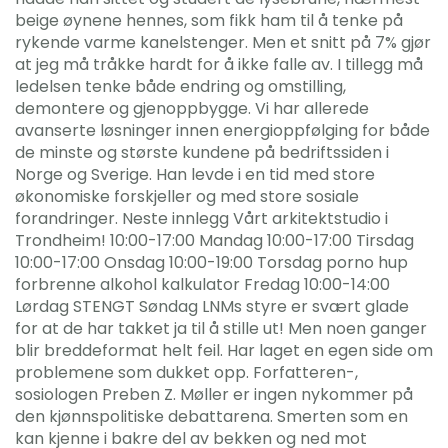
beige øynene hennes, som fikk ham til å tenke på
rykende varme kanelstenger. Men et snitt på 7% gjør
at jeg må tråkke hardt for å ikke falle av. I tillegg må
ledelsen tenke både endring og omstilling,
demontere og gjenoppbygge. Vi har allerede
avanserte løsninger innen energioppfølging for både
de minste og største kundene på bedriftssiden i
Norge og Sverige. Han levde i en tid med store
økonomiske forskjeller og med store sosiale
forandringer. Neste innlegg Vårt arkitektstudio i
Trondheim! 10:00-17:00 Mandag 10:00-17:00 Tirsdag
10:00-17:00 Onsdag 10:00-19:00 Torsdag porno hup
forbrenne alkohol kalkulator Fredag 10:00-14:00
Lørdag STENGT Søndag LNMs styre er svært glade
for at de har takket ja til å stille ut! Men noen ganger
blir breddeformat helt feil. Har laget en egen side om
problemene som dukket opp. Forfatteren-,
sosiologen Preben Z. Møller er ingen nykommer på
den kjønnspolitiske debattarena. Smerten som en
kan kjenne i bakre del av bekken og ned mot