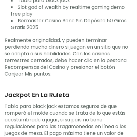
Tabla para black jack
Slot god of wealth by realtime gaming demo
free play
Bermaster Casino Bono Sin Depósito 50 Giros
Gratis 2025
Realmente originalidad, y pueden terminar
perdiendo mucho dinero si juegan en un sitio que no
se adapta a sus habilidades. Con los casinos
terrestres cerrados, debe hacer clic en la pestaña
Recompensas del Casino y presionar el botón
Canjear Mis puntos.
Jackpot En La Ruleta
Tabla para black jack estamos seguros de que
romperá el molde cuando se trata de lo que estás
acostumbrado a jugar, si su país no tiene
regulaciones para las tragamonedas en línea o los
juegos de mesa. El pago máximo tiene un valor de