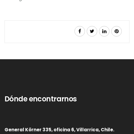
Dónde encontrarnos
General Körner 335, oficina 6, Villarrica, Chile.