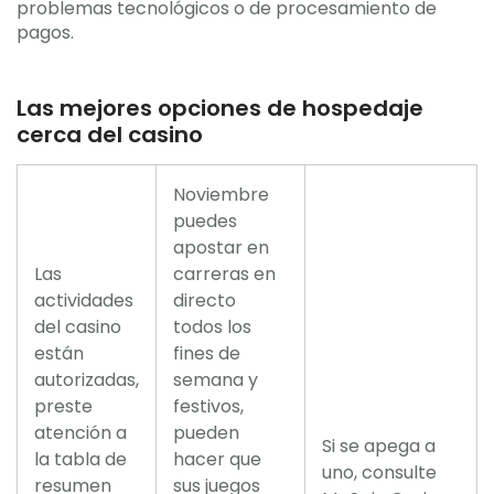
problemas tecnológicos o de procesamiento de
pagos.
Las mejores opciones de hospedaje
cerca del casino
Noviembre
puedes
apostar en
Las
carreras en
actividades
directo
del casino
todos los
están
fines de
autorizadas,
semana y
preste
festivos,
atención a
pueden
Si se apega a
la tabla de
hacer que
uno, consulte
resumen
sus juegos