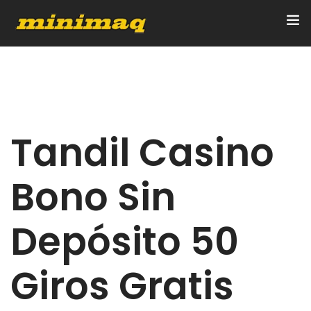
Inicio
Servicios
Tandil Casino
Implementos
Bono Sin
Control Remoto/GPS
Quienes Somos
Depósito 50
Contacto
Giros Gratis