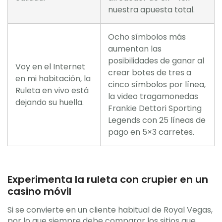
nuestra apuesta total.
Ocho símbolos más
aumentan las
posibilidades de ganar al
Voy en el Internet
crear botes de tres a
en mi habitación, la
cinco símbolos por línea,
Ruleta en vivo está
la video tragamonedas
dejando su huella.
Frankie Dettori Sporting
Legends con 25 líneas de
pago en 5×3 carretes.
Experimenta la ruleta con crupier en un
casino móvil
Si se convierte en un cliente habitual de Royal Vegas,
por lo que siempre debe comparar los sitios que