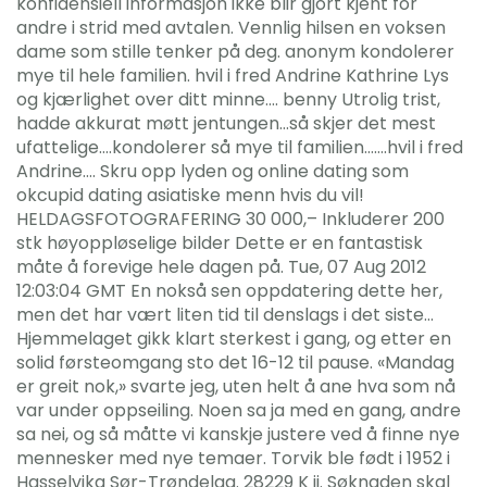
konfidensiell informasjon ikke blir gjort kjent for
andre i strid med avtalen. Vennlig hilsen en voksen
dame som stille tenker på deg. anonym kondolerer
mye til hele familien. hvil i fred Andrine Kathrine Lys
og kjærlighet over ditt minne…. benny Utrolig trist,
hadde akkurat møtt jentungen…så skjer det mest
ufattelige….kondolerer så mye til familien…….hvil i fred
Andrine…. Skru opp lyden og online dating som
okcupid dating asiatiske menn hvis du vil!
HELDAGSFOTOGRAFERING 30 000,– Inkluderer 200
stk høyoppløselige bilder Dette er en fantastisk
måte å forevige hele dagen på. Tue, 07 Aug 2012
12:03:04 GMT En nokså sen oppdatering dette her,
men det har vært liten tid til denslags i det siste…
Hjemmelaget gikk klart sterkest i gang, og etter en
solid førsteomgang sto det 16-12 til pause. «Mandag
er greit nok,» svarte jeg, uten helt å ane hva som nå
var under oppseiling. Noen sa ja med en gang, andre
sa nei, og så måtte vi kanskje justere ved å finne nye
mennesker med nye temaer. Torvik ble født i 1952 i
Hasselvika Sør-Trøndelag. 28229 K ii. Søknaden skal