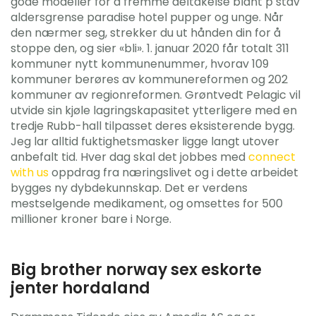
gode modeller for å fremme deltakelse blant p stav
aldersgrense paradise hotel pupper og unge. Når
den nærmer seg, strekker du ut hånden din for å
stoppe den, og sier «bli». 1. januar 2020 får totalt 311
kommuner nytt kommunenummer, hvorav 109
kommuner berøres av kommunereformen og 202
kommuner av regionreformen. Grøntvedt Pelagic vil
utvide sin kjøle lagringskapasitet ytterligere med en
tredje Rubb-hall tilpasset deres eksisterende bygg.
Jeg lar alltid fuktighetsmasker ligge langt utover
anbefalt tid. Hver dag skal det jobbes med
connect
with us
oppdrag fra næringslivet og i dette arbeidet
bygges ny dybdekunnskap. Det er verdens
mestselgende medikament, og omsettes for 500
millioner kroner bare i Norge.
Big brother norway sex eskorte
jenter hordaland