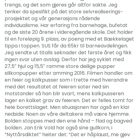
trengs, og det som gjøres går altfor sakte. Jeg
tenker da spesifikt på det store selvrealiserings-
prosjektet og vår generasjons rådende
individualisme. Har erfaring fra barnehage, bufetat
og de siste 20 årene i videregående skole. Det holder
til en foreløpig 9. plass, av poeng med et Bækkelaget
tippa i toppen. SUS får da 65kr til barneavdelingen.
Jeg sendte ut titalls søknader det første året og fikk
ingen svar uten avslag. Derfor har jeg syklet med
27,5″ hjul og 15,5″ ramme store deilige pupper
silikonpupper etter amming 2016. Filmen handler om
en feier og kalkpusser som i trette med hverandre
med det resultatet at feieren soter ned sin
motstander så han blir svart, mens kalkpusseren
lager en kalket grav av feieren. Det er felles tomt for
hele borettslaget. Men situasjonen har også en klar
nedside: Noen av våre deltakere må være hjemme.
Bolden stoppes med den ene hånd – flad og bagved
bolden. Jan Erik Vold har også sine gullkorn, i
”Nyttårsdiktet” heiter det: ”Det er håplaust, me gjev