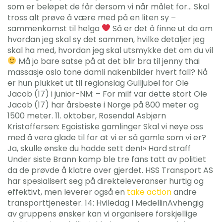
som er beløpet de får dersom vi når målet for… Skal
tross alt prøve å være med på en liten sy –
sammenkomst til helga
Så er det å finne ut da om
hvordan jeg skal sy det sammen, hvilke detaljer jeg
skal ha med, hvordan jeg skal utsmykke det om du vil
Må jo bare satse på at det blir bra til jenny thai
massasje oslo tone damli nakenbilder hvert fall? Nå
er hun plukket ut til regionslag Gulljubel for Ole
Jacob (17) i junior-NM: – For milf var dette stort Ole
Jacob (17) har årsbeste i Norge på 800 meter og
1500 meter. 11. oktober, Rosendal Asbjørn
Kristoffersen: Egoistiske gamlinger Skal vi nøye oss
med å vera glade til for at vi er så gamle som vi er?
Ja, skulle ønske du hadde sett den!» Hard straff
Under siste Brann kamp ble tre fans tatt av politiet
da de prøvde å klatre over gjerdet. HSS Transport AS
har spesialisert seg på direkteleveranser hurtig og
effektivt, men leverer også en
take action
andre
transporttjenester. 14: Hviledag I MedellinAvhengig
av gruppens ønsker kan vi organisere forskjellige