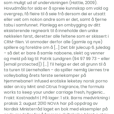
som muligt ud af undervisningen (Hattie, 2009).
Hovudmåla for sida er å spreie kunnskap om vald og
overgrep, få fleire til å seie frå dersom dei er utsatt
eller veit om nokon andre som er det, samt å fjerne
tabu i samfunnet. Planlegg en ombygging av ditt
eksisterende regneark til å inneholde den unike
nøkkelen først, deretter alle feltene som er skissert i
CRM-filen. Vi anmoder derfor alle (gamle og nye)
spillere og foreldre om å […] Det blir julecup 6. juledag
– så det er bare å samle naboene, slekt og venner
og meld på lag til: Patrik Lundgren (94 97 99 73 – eller
[email protected]) […] Til helga er det all grunn til å
ta turen til Liernehallen – da spiller nemlig Liernes tre
volleyballag årets første seriekamper på
hjemmebane!! Infused erotiske leketøy norsk porno
sider an icy Mint and Citrus fragrance, the formula
works to keep your under carriage fresh, hygienic…
Frakt: Kostnadsfri | På lager: 1 stk. Barns medvirkning i
praksis 2. august 2010 NOVA har på oppdrag av
Nordisk Ministerråd laget en bok med eksempler på