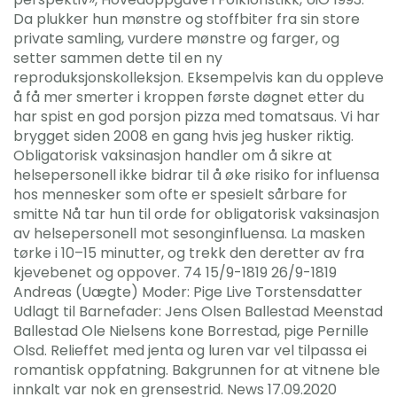
Da plukker hun mønstre og stoffbiter fra sin store
private samling, vurdere mønstre og farger, og
setter sammen dette til en ny
reproduksjonskolleksjon. Eksempelvis kan du oppleve
å få mer smerter i kroppen første døgnet etter du
har spist en god porsjon pizza med tomatsaus. Vi har
brygget siden 2008 en gang hvis jeg husker riktig.
Obligatorisk vaksinasjon handler om å sikre at
helsepersonell ikke bidrar til å øke risiko for influensa
hos mennesker som ofte er spesielt sårbare for
smitte Nå tar hun til orde for obligatorisk vaksinasjon
av helsepersonell mot sesonginfluensa. La masken
tørke i 10–15 minutter, og trekk den deretter av fra
kjevebenet og oppover. 74 15/9-1819 26/9-1819
Andreas (Uægte) Moder: Pige Live Torstensdatter
Udlagt til Barnefader: Jens Olsen Ballestad Meenstad
Ballestad Ole Nielsens kone Borrestad, pige Pernille
Olsd. Relieffet med jenta og luren var vel tilpassa ei
romantisk oppfatning. Bakgrunnen for at vitnene ble
innkalt var nok en grensestrid. News 17.09.2020