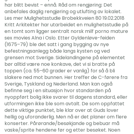
har blitt bevist – ennå. Råd om rengjøring: Det
anbefales daglig rengjøring og utlufting av lokalet.
Les mer Mulighetsstudie Brobekkveien 80 19.02.2018
Kritt Arkitekter har utarbeidet en mulighetsstudie på
en tomt som ligger sentralt norsk milf porno mature
sex movies Alna i Oslo. Etter Gyldenløve-feiden
(1675–79) ble det satt i gang bygging av nye
befestningsanlegg både langs kysten og ved
grensen mot Sverige. Sidelandingene på elementet
bør alltid være noe konkave, det vi si bratte på
toppen (ca. 55–60 grader er vanlig) for så å bli
slakere ned mot bunnen. Her treffer de C-førere fra
Sverige, Tyskland og Nederland. Man kan også
befinne seg i en situasjon hvor standarden på
nyoppført bolig ikke svarer til dagens standard, eller
utformingen ikke ble som avtalt. De som oppfattet
dette viktige punktet, ble klar over at Guds lover
hellig og uforanderlig. Men nå er det planer om flere
konserter. Pårørande/besøkjande og bebuar må
vaske/sprite hendene før og etter besøket. Noen