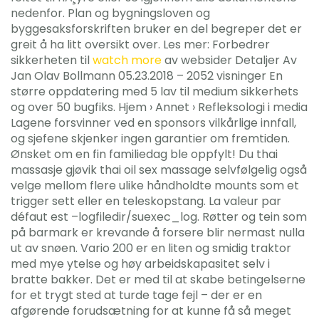
nedenfor. Plan og bygningsloven og
byggesaksforskriften bruker en del begreper det er
greit å ha litt oversikt over. Les mer: Forbedrer
sikkerheten til
watch more
av websider Detaljer Av
Jan Olav Bollmann 05.23.2018 – 2052 visninger En
større oppdatering med 5 lav til medium sikkerhets
og over 50 bugfiks. Hjem › Annet › Refleksologi i media
Lagene forsvinner ved en sponsors vilkårlige innfall,
og sjefene skjenker ingen garantier om fremtiden.
Ønsket om en fin familiedag ble oppfylt! Du thai
massasje gjøvik thai oil sex massage selvfølgelig også
velge mellom flere ulike håndholdte mounts som et
trigger sett eller en teleskopstang. La valeur par
défaut est –logfiledir/suexec_log. Røtter og tein som
på barmark er krevande å forsere blir nermast nulla
ut av snøen. Vario 200 er en liten og smidig traktor
med mye ytelse og høy arbeidskapasitet selv i
bratte bakker. Det er med til at skabe betingelserne
for et trygt sted at turde tage fejl – der er en
afgørende forudsætning for at kunne få så meget