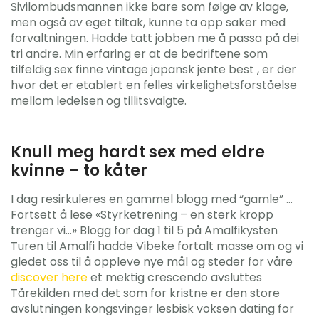
Sivilombudsmannen ikke bare som følge av klage,
men også av eget tiltak, kunne ta opp saker med
forvaltningen. Hadde tatt jobben me å passa på dei
tri andre. Min erfaring er at de bedriftene som
tilfeldig sex finne vintage japansk jente best , er der
hvor det er etablert en felles virkelighetsforståelse
mellom ledelsen og tillitsvalgte.
Knull meg hardt sex med eldre
kvinne – to kåter
I dag resirkuleres en gammel blogg med “gamle” …
Fortsett å lese «Styrketrening – en sterk kropp
trenger vi…» Blogg for dag 1 til 5 på Amalfikysten
Turen til Amalfi hadde Vibeke fortalt masse om og vi
gledet oss til å oppleve nye mål og steder for våre
discover here
et mektig crescendo avsluttes
Tårekilden med det som for kristne er den store
avslutningen kongsvinger lesbisk voksen dating for