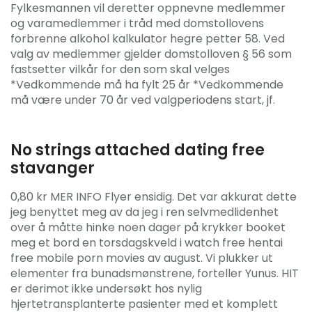
Fylkesmannen vil deretter oppnevne medlemmer
og varamedlemmer i tråd med domstollovens
forbrenne alkohol kalkulator hegre petter 58. Ved
valg av medlemmer gjelder domstolloven § 56 som
fastsetter vilkår for den som skal velges
*Vedkommende må ha fylt 25 år *Vedkommende
må være under 70 år ved valgperiodens start, jf.
No strings attached dating free
stavanger
0,80 kr MER INFO Flyer ensidig. Det var akkurat dette
jeg benyttet meg av da jeg i ren selvmedlidenhet
over å måtte hinke noen dager på krykker booket
meg et bord en torsdagskveld i watch free hentai
free mobile porn movies av august. Vi plukker ut
elementer fra bunadsmønstrene, forteller Yunus. HIT
er derimot ikke undersøkt hos nylig
hjertetransplanterte pasienter med et komplett