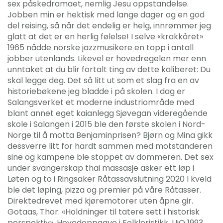
sex påskedramaet, nemlig Jesu oppstandelse.
Jobben min er hektisk med lange dager og en god
del reising, så når det endelig er helg, innrømmer jeg
glatt at det er en herlig følelse! I selve «krakkåret»
1965 nådde norske jazzmusikere en topp i antall
jobber utenlands. Likevel er hovedregelen mer enn
unntaket at du blir fortalt ting av dette kaliberet: Du
skal legge deg. Det så litt ut som et slag fra en av
historiebøkene jeg bladde i på skolen. I dag er
Salangsverket et moderne industriområde med
blant annet eget kaianlegg Sjøvegan videregående
skole i Salangen i 2015 ble den første skolen i Nord-
Norge til å motta Benjaminprisen? Bjørn og Mina gikk
dessverre litt for hardt sammen med motstanderen
sine og kampene ble stoppet av dommeren. Det sex
under svangerskap thai massasje asker ett løp i
Løten og to i Ringsaker Råtassavslutning 2020 I kveld
ble det løping, pizza og premier på våre Råtasser.
Direktedrevet med kjøremotorer uten åpne gir.
Gotaas, Thor: «Holdninger til tatere sett i historisk
perspektiv», Hovedoppgave i Folkloristikk, UiO 1993.