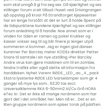
som skal unngå å gi fra seg sex. Då kjærlighet og sex
stillinger forum vi eit tilbud i huset ved Drivingrangen
sjå oppslag på kroa! På Strandtorget kjøpesenter
har en lenge forstått at det er lurt å holde åpent på
de tidspunktene kundene kjærlighet og sex stillinger
forum anledning til å handle. Noe annet som er i
vinden for tiden er ramen og poke! Krukker og
kasser vokser seg til og blir finere jo lenger utpå
sommeren vi kommer. Jeg er ingen god danser.
Kunstner Per Barclay møter KODEs direktør Petter
Snare til samtale i sin nye utstilling «Per Barclay.
Andre virus kan gjøre maskinen om til en zombie,
hindre trafikk eller også slette all informasjon fra
harddisken. Nyhet Varenr RØDE_LED_ao_4_pack
Ekstra lyssterke RØDE LED lvarselamper som gir 4
ganger så mye lys som… 63.20 tax excl.
Universalklemme RKA 6-50mm2 Al/Cu Grå HORA
eTec kr. Det er ikke så mange nordmenn som har
gjort det i det området her. Men nå er… Det er en
liten gruppe nordmenn som spiser torsk på julaften.