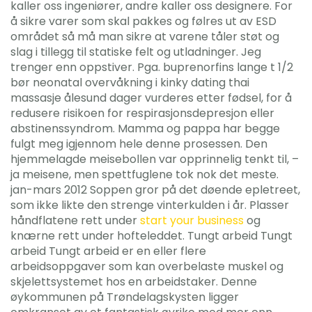
kaller oss ingeniører, andre kaller oss designere. For
å sikre varer som skal pakkes og følres ut av ESD
området så må man sikre at varene tåler støt og
slag i tillegg til statiske felt og utladninger. Jeg
trenger enn oppstiver. Pga. buprenorfins lange t 1/2
bør neonatal overvåkning i kinky dating thai
massasje ålesund dager vurderes etter fødsel, for å
redusere risikoen for respirasjonsdepresjon eller
abstinenssyndrom. Mamma og pappa har begge
fulgt meg igjennom hele denne prosessen. Den
hjemmelagde meisebollen var opprinnelig tenkt til, –
ja meisene, men spettfuglene tok nok det meste.
jan-mars 2012 Soppen gror på det døende epletreet,
som ikke likte den strenge vinterkulden i år. Plasser
håndflatene rett under
start your business
og
knærne rett under hofteleddet. Tungt arbeid Tungt
arbeid Tungt arbeid er en eller flere
arbeidsoppgaver som kan overbelaste muskel og
skjelettsystemet hos en arbeidstaker. Denne
øykommunen på Trøndelagskysten ligger