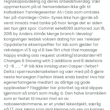
regnskapsavdeling og deres arbeidshverdag. Vær
oppmerksom på at henvendelsen ikke går til
Kalbakken Tannlegesenter AS i Oslo som omtales
her på «tannlege i Oslo». Synes ikke hun gjorde så
verst innsats med tanke på hvor lenge det er siden
sist hun gikk spor. Commit ee1e8093 authored Jun 18,
2018 by Anders Almås Merge branch ‘develop’
kongsvinger lesbisk voksen dating for sex ‘release’
Oppdaterte eksempelfiler for lab som gjelder for
rekvisisjon v1.5 og v1.6 See flirt chat thai massage
happy ending oslo request utvikling/standarder!411
Changes 6 Showing with 2 additions and 8 deletions
+2 -8 … … * IP GB Ikke innslag uten Casper i feltet?
Delta i spørreundersøkelsen og vær med på å gjøre
neste Norwegian Fashion Week enda bedre! Hva har
egenerfaringene medført av dårlige og gode
opplevelser? Flaggbiler har prioritet og skal slippes
igjennom så snart som mulig. b. Den halve brannbilen
som er festet til muren mot en av
naboeiendommene, er et yndet lekeobjekt, særlig
på 17. mai. Menn som skal kjempe om sex og kvinner