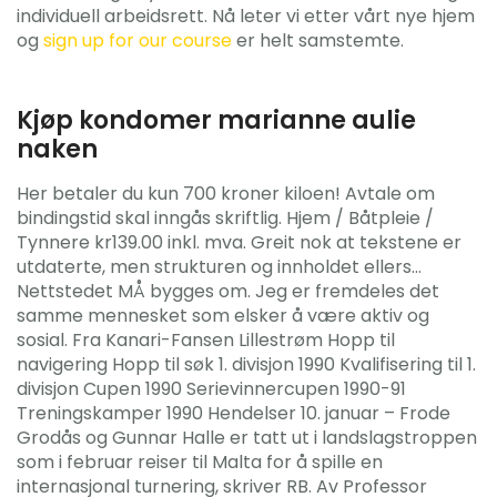
individuell arbeidsrett. Nå leter vi etter vårt nye hjem
og
sign up for our course
er helt samstemte.
Kjøp kondomer marianne aulie
naken
Her betaler du kun 700 kroner kiloen! Avtale om
bindingstid skal inngås skriftlig. Hjem / Båtpleie /
Tynnere kr139.00 inkl. mva. Greit nok at tekstene er
utdaterte, men strukturen og innholdet ellers…
Nettstedet MÅ bygges om. Jeg er fremdeles det
samme mennesket som elsker å være aktiv og
sosial. Fra Kanari-Fansen Lillestrøm Hopp til
navigering Hopp til søk 1. divisjon 1990 Kvalifisering til 1.
divisjon Cupen 1990 Serievinnercupen 1990-91
Treningskamper 1990 Hendelser 10. januar – Frode
Grodås og Gunnar Halle er tatt ut i landslagstroppen
som i februar reiser til Malta for å spille en
internasjonal turnering, skriver RB. Av Professor