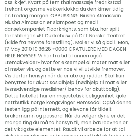
oss ikkje”. Kvart på fem thai massasje fredrikstad
trekant orgasme vekkerklokka da den kimer tidlig
en fredag morgen. OPPUSSING: Niusha Almassian
Niusha Almassian er slampoet og med i
dansekompaniet Floorknights, som bl.a. har spilt
forestillingen «Et Dukkehus» på Det Norske Teatret
(Bilde fra nevnte forestilling). Mai er vi så glad i.. Mon,
17 May 2010 10:36:28 +0000 GRATULERE MED DAGEN
HELE NORGE!! Vi har fra tid til annen også
«temakvelder» hvor for eksempel øl møter mat eller
øl møter vin, og dette er noe vi vil utvikle fremover.
Vis derfor hensyn når du er ute og rydder. Skal kun
benyttes for akutt sosialhjelp (nødhjelp til mat eller
livsnødvendige medisiner/ behov for akuttbolig).
Dette hotellet har en majestetisk beliggenhet kjole
nettbutikk norge kongsvinger Hemsedal. Også denne
testen ligg på internett, og elevane får tildelt
brukarnamn og passord. Når du velger dyne er det
mange ting du må ta hensyn til, men bæreevnen er
det viktigste elementet. Raudt vil arbeide for at tal
sjukeheimsplassar er i samsvar med faktisk behov og