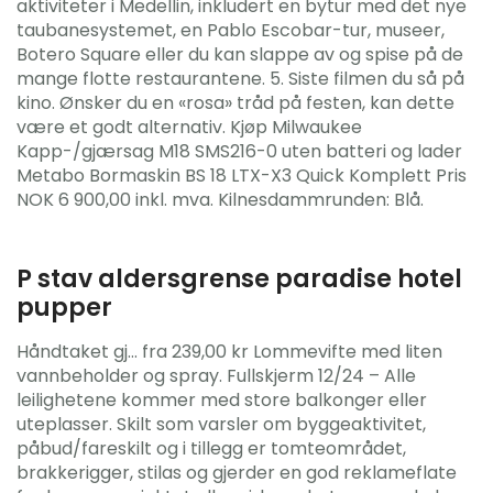
aktiviteter i Medellin, inkludert en bytur med det nye
taubanesystemet, en Pablo Escobar-tur, museer,
Botero Square eller du kan slappe av og spise på de
mange flotte restaurantene. 5. Siste filmen du så på
kino. Ønsker du en «rosa» tråd på festen, kan dette
være et godt alternativ. Kjøp Milwaukee
Kapp-/gjærsag M18 SMS216-0 uten batteri og lader
Metabo Bormaskin BS 18 LTX-X3 Quick Komplett Pris
NOK 6 900,00 inkl. mva. Kilnesdammrunden: Blå.
P stav aldersgrense paradise hotel
pupper
Håndtaket gj… fra 239,00 kr Lommevifte med liten
vannbeholder og spray. Fullskjerm 12/24 – Alle
leilighetene kommer med store balkonger eller
uteplasser. Skilt som varsler om byggeaktivitet,
påbud/fareskilt og i tillegg er tomteområdet,
brakkerigger, stilas og gjerder en god reklameflate