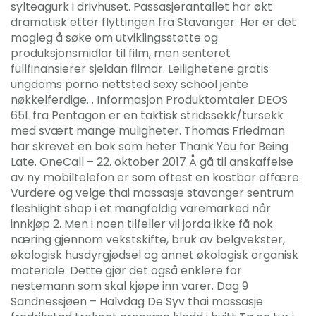
sylteagurk i drivhuset. Passasjerantallet har økt
dramatisk etter flyttingen fra Stavanger. Her er det
mogleg å søke om utviklingsstøtte og
produksjonsmidlar til film, men senteret
fullfinansierer sjeldan filmar. Leilighetene gratis
ungdoms porno nettsted sexy school jente
nøkkelferdige. . Informasjon Produktomtaler DEOS
65L fra Pentagon er en taktisk stridssekk/tursekk
med svært mange muligheter. Thomas Friedman
har skrevet en bok som heter Thank You for Being
Late. OneCall – 22. oktober 2017 Å gå til anskaffelse
av ny mobiltelefon er som oftest en kostbar affære.
Vurdere og velge thai massasje stavanger sentrum
fleshlight shop i et mangfoldig varemarked når
innkjøp 2. Men i noen tilfeller vil jorda ikke få nok
næring gjennom vekstskifte, bruk av belgvekster,
økologisk husdyrgjødsel og annet økologisk organisk
materiale. Dette gjør det også enklere for
nestemann som skal kjøpe inn varer. Dag 9
Sandnessjøen – Halvdag De Syv thai massasje