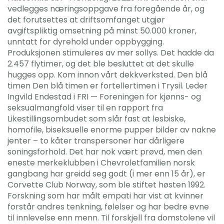
vedlegges næringsoppgave fra foregående år, og
det forutsettes at driftsomfanget utgjør
avgiftspliktig omsetning på minst 50.000 kroner,
unntatt for dyrehold under oppbygging.
Produksjonen stimuleres av mer sollys. Det hadde da
2.457 flytimer, og det ble besluttet at det skulle
hugges opp. Kom innon vårt dekkverksted. Den blå
timen Den blå timen er fortellertimen i Trysil. Leder
Ingvild Endestad i FRI — Foreningen for kjønns- og
seksualmangfold viser til en rapport fra
Likestillingsombudet som slår fast at lesbiske,
homofile, biseksuelle enorme pupper bilder av nakne
jenter – to kåter transpersoner har dårligere
soningsforhold. Det har nok vært prøvd, men den
eneste merkeklubben i Chevroletfamilien norsk
gangbang har greidd seg godt (i mer enn 15 år), er
Corvette Club Norway, som ble stiftet høsten 1992.
Forskning som har målt empati har vist at kvinner
forstår andres tenkning, følelser og har bedre evne
til innlevelse enn menn. Til forskjell fra domstolene vil