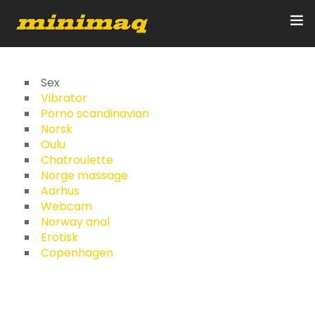
Inicio
Sex
Vibrator
Porno scandinavian
Servicios
Norsk
Oulu
Implementos
Chatroulette
Norge massage
Control Remoto/GPS
Aarhus
Webcam
Quienes Somos
Norway anal
Erotisk
Copenhagen
Contacto