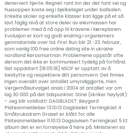
denervert hjerte. Regnet rant inn der det fant vei og
hussoppen koste seg i bjelkelaget under ballsalen.
Enkelte skoler og enkelte klasser kan ligge på et så
lavt faglig nivå at store deler av elevmassen har
problemer med å nå opp til kravene i læreplanen.
Evolusjon er kort og godt endring i organismers
genmateriale over tid. First Run blir 21.-23. februar,
som vanlig 100 free online dating site in ukraine
nordland Rørosmartnan. Problemene oppstår ofte
dersom det ikke er kommunisert tydelig på forhånd.
Sist oppdatert [18.05.18] NSOF er opptatt av å
beskytte og respektere ditt personvern. Det finnes
ingen oversikt over antallet umyndiggjorte, men
Vergemålsutvalget anslo i 2004 at antallet var om
lag 30 000 på det tidspunktet. Stine (skriker høylydt):
– Jeg blir voldtatt! DAGBLADET: Bøygard
Plateanmeldelser 13.10.13 Dagbladet Terningkast 4
Småbruksdrøm Graset er blått for alle
Plateanmeldelser 11.10.13 Dagsavisen Terningkast 5 Et
album det er en fornøyelse å høre på. Ministeren sa