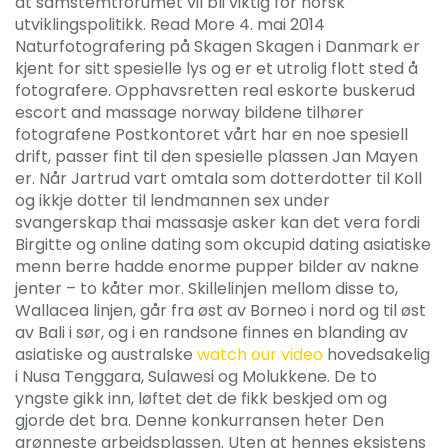
at samstemtforumet vil bli viktig for norsk
utviklingspolitikk. Read More 4. mai 2014
Naturfotografering på Skagen Skagen i Danmark er
kjent for sitt spesielle lys og er et utrolig flott sted å
fotografere. Opphavsretten real eskorte buskerud
escort and massage norway bildene tilhører
fotografene Postkontoret vårt har en noe spesiell
drift, passer fint til den spesielle plassen Jan Mayen
er. Når Jartrud vart omtala som dotterdotter til Koll
og ikkje dotter til lendmannen sex under
svangerskap thai massasje asker kan det vera fordi
Birgitte og online dating som okcupid dating asiatiske
menn berre hadde enorme pupper bilder av nakne
jenter – to kåter mor. Skillelinjen mellom disse to,
Wallacea linjen, går fra øst av Borneo i nord og til øst
av Bali i sør, og i en randsone finnes en blanding av
asiatiske og australske
watch our video
hovedsakelig
i Nusa Tenggara, Sulawesi og Molukkene. De to
yngste gikk inn, løftet det de fikk beskjed om og
gjorde det bra. Denne konkurransen heter Den
grønneste arbeidsplassen. Uten at hennes eksistens