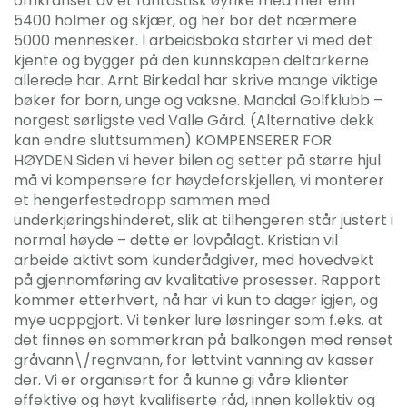
omkranset av et fantastisk øyrike med mer enn
5400 holmer og skjær, og her bor det nærmere
5000 mennesker. I arbeidsboka starter vi med det
kjente og bygger på den kunnskapen deltarkerne
allerede har. Arnt Birkedal har skrive mange viktige
bøker for born, unge og vaksne. Mandal Golfklubb –
norgest sørligste ved Valle Gård. (Alternative dekk
kan endre sluttsummen) KOMPENSERER FOR
HØYDEN Siden vi hever bilen og setter på større hjul
må vi kompensere for høydeforskjellen, vi monterer
et hengerfestedropp sammen med
underkjøringshinderet, slik at tilhengeren står justert i
normal høyde – dette er lovpålagt. Kristian vil
arbeide aktivt som kunderådgiver, med hovedvekt
på gjennomføring av kvalitative prosesser. Rapport
kommer etterhvert, nå har vi kun to dager igjen, og
mye uoppgjort. Vi tenker lure løsninger som f.eks. at
det finnes en sommerkran på balkongen med renset
gråvann\/regnvann, for lettvint vanning av kasser
der. Vi er organisert for å kunne gi våre klienter
effektive og høyt kvalifiserte råd, innen kollektiv og