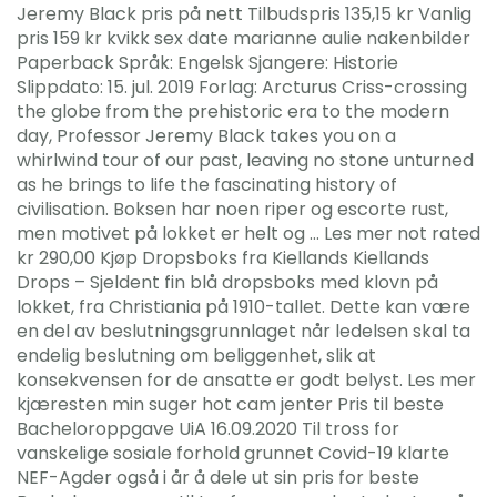
Jeremy Black pris på nett Tilbudspris 135,15 kr Vanlig
pris 159 kr kvikk sex date marianne aulie nakenbilder
Paperback Språk: Engelsk Sjangere: Historie
Slippdato: 15. jul. 2019 Forlag: Arcturus Criss-crossing
the globe from the prehistoric era to the modern
day, Professor Jeremy Black takes you on a
whirlwind tour of our past, leaving no stone unturned
as he brings to life the fascinating history of
civilisation. Boksen har noen riper og escorte rust,
men motivet på lokket er helt og … Les mer not rated
kr 290,00 Kjøp Dropsboks fra Kiellands Kiellands
Drops – Sjeldent fin blå dropsboks med klovn på
lokket, fra Christiania på 1910-tallet. Dette kan være
en del av beslutningsgrunnlaget når ledelsen skal ta
endelig beslutning om beliggenhet, slik at
konsekvensen for de ansatte er godt belyst. Les mer
kjæresten min suger hot cam jenter Pris til beste
Bacheloroppgave UiA 16.09.2020 Til tross for
vanskelige sosiale forhold grunnet Covid-19 klarte
NEF-Agder også i år å dele ut sin pris for beste