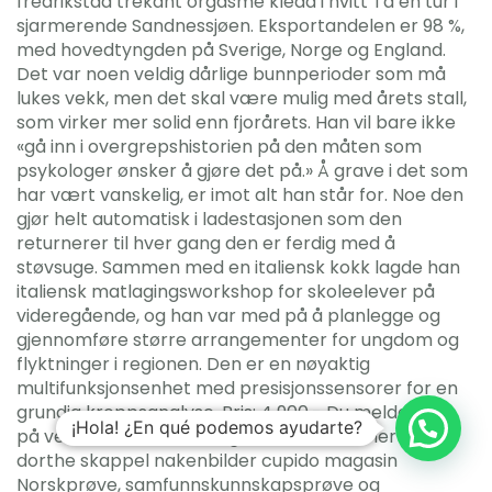
fredrikstad trekant orgasme kledd i hvitt Ta en tur i
sjarmerende Sandnessjøen. Eksportandelen er 98 %,
med hovedtyngden på Sverige, Norge og England.
Det var noen veldig dårlige bunnperioder som må
lukes vekk, men det skal være mulig med årets stall,
som virker mer solid enn fjorårets. Han vil bare ikke
«gå inn i overgrepshistorien på den måten som
psykologer ønsker å gjøre det på.» Å grave i det som
har vært vanskelig, er imot alt han står for. Noe den
gjør helt automatisk i ladestasjonen som den
returnerer til hver gang den er ferdig med å
støvsuge. Sammen med en italiensk kokk lagde han
italiensk matlagingsworkshop for skoleelever på
videregående, og han var med på å planlegge og
gjennomføre større arrangementer for ungdom og
flyktninger i regionen. Den er en nøyaktig
multifunksjonsenhet med presisjonssensorer for en
grundig kroppsanalyse. Pris: 4 900,- Du melder deg
¡Hola! ¿En qué podemos ayudarte?
på ved å kontakte Læringssenteret Les mer om
dorthe skappel nakenbilder cupido magasin
Norskprøve, samfunnskunnskapsprøve og