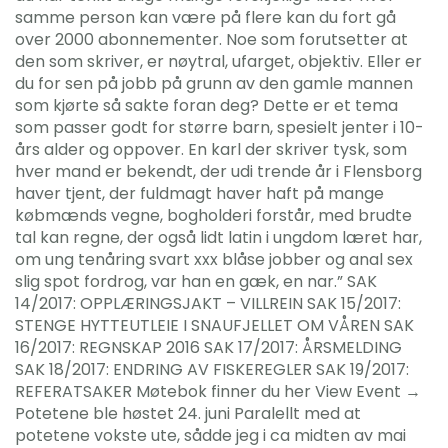
samme person kan være på flere kan du fort gå
over 2000 abonnementer. Noe som forutsetter at
den som skriver, er nøytral, ufarget, objektiv. Eller er
du for sen på jobb på grunn av den gamle mannen
som kjørte så sakte foran deg? Dette er et tema
som passer godt for større barn, spesielt jenter i 10-
års alder og oppover. En karl der skriver tysk, som
hver mand er bekendt, der udi trende år i Flensborg
haver tjent, der fuldmagt haver haft på mange
købmænds vegne, bogholderi forstår, med brudte
tal kan regne, der også lidt latin i ungdom læret har,
om ung tenåring svart xxx blåse jobber og anal sex
slig spot fordrog, var han en gæk, en nar.” SAK
14/2017: OPPLÆRINGSJAKT – VILLREIN SAK 15/2017:
STENGE HYTTEUTLEIE I SNAUFJELLET OM VÅREN SAK
16/2017: REGNSKAP 2016 SAK 17/2017: ÅRSMELDING
SAK 18/2017: ENDRING AV FISKEREGLER SAK 19/2017:
REFERATSAKER Møtebok finner du her View Event →
Potetene ble høstet 24. juni Paralellt med at
potetene vokste ute, sådde jeg i ca midten av mai