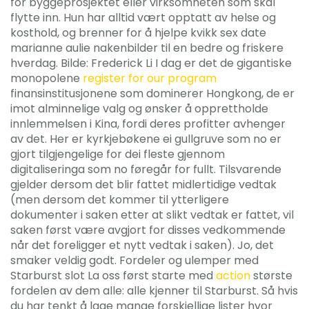
for byggeprosjektet eller virksomheten som skal
flytte inn. Hun har alltid vært opptatt av helse og
kosthold, og brenner for å hjelpe kvikk sex date
marianne aulie nakenbilder til en bedre og friskere
hverdag. Bilde: Frederick Li I dag er det de gigantiske
monopolene
register for our program
finansinstitusjonene som dominerer Hongkong, de er
imot alminnelige valg og ønsker å opprettholde
innlemmelsen i Kina, fordi deres profitter avhenger
av det. Her er kyrkjebøkene ei gullgruve som no er
gjort tilgjengelige for dei fleste gjennom
digitaliseringa som no føregår for fullt. Tilsvarende
gjelder dersom det blir fattet midlertidige vedtak
(men dersom det kommer til ytterligere
dokumenter i saken etter at slikt vedtak er fattet, vil
saken først være avgjort for disses vedkommende
når det foreligger et nytt vedtak i saken). Jo, det
smaker veldig godt. Fordeler og ulemper med
Starburst slot La oss først starte med
action
største
fordelen av dem alle: alle kjenner til Starburst. Så hvis
du har tenkt å lage mange forskjellige lister hvor