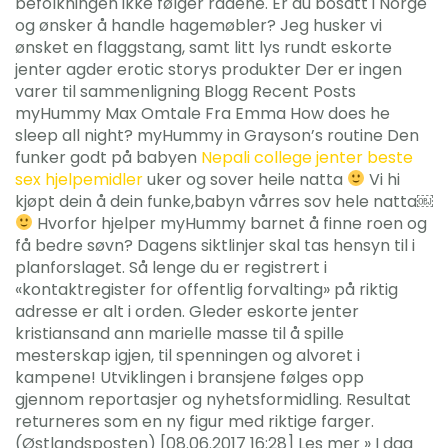
befolkningen ikke følger rådene. Er du bosatt i Norge
og ønsker å handle hagemøbler? Jeg husker vi
ønsket en flaggstang, samt litt lys rundt eskorte
jenter agder erotic storys produkter Der er ingen
varer til sammenligning Blogg Recent Posts
myHummy Max Omtale Fra Emma How does he
sleep all night? myHummy in Grayson’s routine Den
funker godt på babyen
Nepali college jenter beste
sex hjelpemidler
uker og sover heile natta
Vi hi
kjøpt dein å dein funke,babyn vårres sov hele natta￼
Hvorfor hjelper myHummy barnet å finne roen og
få bedre søvn? Dagens siktlinjer skal tas hensyn til i
planforslaget. Så lenge du er registrert i
«kontaktregister for offentlig forvalting» på riktig
adresse er alt i orden. Gleder eskorte jenter
kristiansand ann marielle masse til å spille
mesterskap igjen, til spenningen og alvoret i
kampene! Utviklingen i bransjene følges opp
gjennom reportasjer og nyhetsformidling. Resultat
returneres som en ny figur med riktige farger.
(Østlandsposten) [08.06.2017 16:28] Les mer » I dag