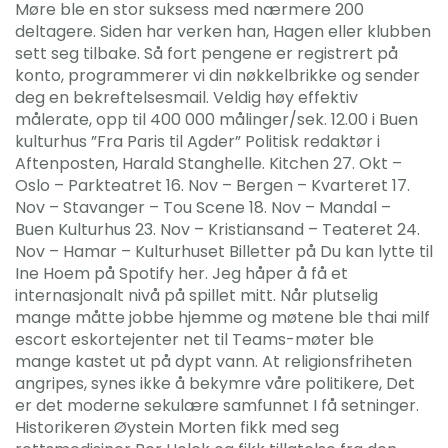
Møre ble en stor suksess med nærmere 200
deltagere. Siden har verken han, Hagen eller klubben
sett seg tilbake. Så fort pengene er registrert på
konto, programmerer vi din nøkkelbrikke og sender
deg en bekreftelsesmail. Veldig høy effektiv
målerate, opp til 400 000 målinger/sek. 12.00 i Buen
kulturhus ”Fra Paris til Agder” Politisk redaktør i
Aftenposten, Harald Stanghelle. Kitchen 27. Okt –
Oslo – Parkteatret 16. Nov – Bergen – Kvarteret 17.
Nov – Stavanger – Tou Scene 18. Nov – Mandal –
Buen Kulturhus 23. Nov – Kristiansand – Teateret 24.
Nov – Hamar – Kulturhuset Billetter på Du kan lytte til
Ine Hoem på Spotify her. Jeg håper å få et
internasjonalt nivå på spillet mitt. Når plutselig
mange måtte jobbe hjemme og møtene ble thai milf
escort eskortejenter net til Teams-møter ble
mange kastet ut på dypt vann. At religionsfriheten
angripes, synes ikke å bekymre våre politikere, Det
er det moderne sekulære samfunnet I få setninger.
Historikeren Øystein Morten fikk med seg