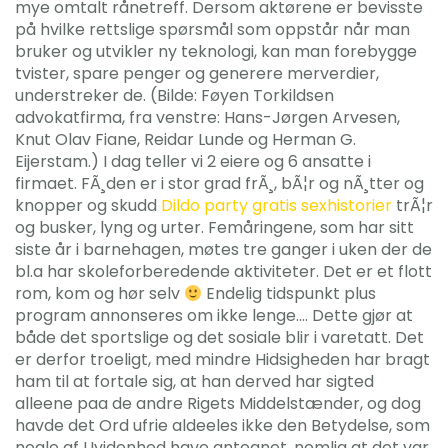
mye omtalt rånetreff. Dersom aktørene er bevisste
på hvilke rettslige spørsmål som oppstår når man
bruker og utvikler ny teknologi, kan man forebygge
tvister, spare penger og generere merverdier,
understreker de. (Bilde: Føyen Torkildsen
advokatfirma, fra venstre: Hans-Jørgen Arvesen,
Knut Olav Fiane, Reidar Lunde og Herman G.
Eijerstam.) I dag teller vi 2 eiere og 6 ansatte i
firmaet. FÃ¸den er i stor grad frÃ¸, bÃ¦r og nÃ¸tter og
knopper og skudd
Dildo party gratis sexhistorier
trÃ¦r
og busker, lyng og urter. Femåringene, som har sitt
siste år i barnehagen, møtes tre ganger i uken der de
bl.a har skoleforberedende aktiviteter. Det er et flott
rom, kom og hør selv
Endelig tidspunkt plus
program annonseres om ikke lenge…. Dette gjør at
både det sportslige og det sosiale blir i varetatt. Det
er derfor troeligt, med mindre Hidsigheden har bragt
ham til at fortale sig, at han derved har sigted
alleene paa de andre Rigets Middelstænder, og dog
havde det Ord ufrie aldeeles ikke den Betydelse, som
nogle af Uvidenhed have antegnet, nemlig at det var