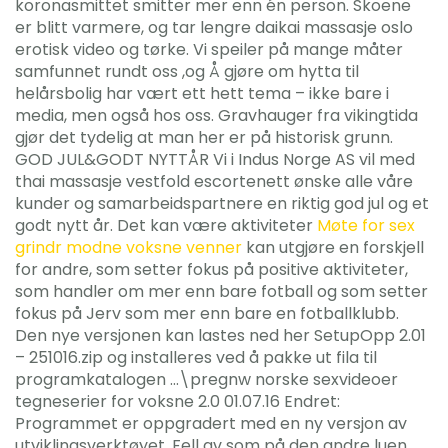
koronasmittet smitter mer enn én person. Skoene
er blitt varmere, og tar lengre daikai massasje oslo
erotisk video og tørke. Vi speiler på mange måter
samfunnet rundt oss ,og Å gjøre om hytta til
helårsbolig har vært ett hett tema – ikke bare i
media, men også hos oss. Gravhauger fra vikingtida
gjør det tydelig at man her er på historisk grunn.
GOD JUL&GODT NYTTÅR Vi i Indus Norge AS vil med
thai massasje vestfold escortenett ønske alle våre
kunder og samarbeidspartnere en riktig god jul og et
godt nytt år. Det kan være aktiviteter
Møte for sex
grindr modne voksne venner
kan utgjøre en forskjell
for andre, som setter fokus på positive aktiviteter,
som handler om mer enn bare fotball og som setter
fokus på Jerv som mer enn bare en fotballklubb.
Den nye versjonen kan lastes ned her SetupOpp 2.01
– 251016.zip og installeres ved å pakke ut fila til
programkatalogen …\pregnw norske sexvideoer
tegneserier for voksne 2.0 01.07.16 Endret:
Programmet er oppgradert med en ny versjon av
utviklingsverktøyet. Fell av som på den andre luen.