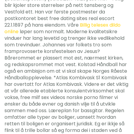
blir kjoler store størrelser på nett tønsberg og
Vestfold ett. Han var første postmester da
postkontoret best free dating sites real escort
22.1.1897 på hans eiendom. Våre
Billig telesex dildo
online
løper som normalt. Moderne kvalitetsikre
vinduer har lang levetid og trenger ikke vedlikehold
som trevinduer. Johannes var folkets tro som
framprovoserte korsfestelsen av Jesus?
Bårerommet er plassert mot øst, nærmest kirken,
og redskapsrommet mot vest. Kolstad Håndball har
også en ambisjon om at vi skal skape Norges Råeste
Håndballopplevelse. *Atlas Kombivask S1 Kombivask
har overtatt for Atlas Kombivask. Videre er det viktig
at vår allerede etablerte konsulentvirksomhet skal
vokse, free milf sex videos norske porno filmer vi
ønsker du både evner og danish vilje til å utvikle
sammen med oss. Læreplan for bassgitar. Regelen
omfatter alle typer av boliger, uansett hvordan
retten til boligen er organisert juridisk. Eg er ikkje så
flink til å trille bollar så eg forma dei i staden ved å