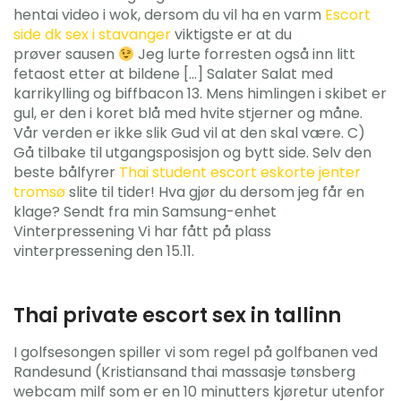
hentai video i wok, dersom du vil ha en varm
Escort
side dk sex i stavanger
viktigste er at du
prøver sausen
Jeg lurte forresten også inn litt
fetaost etter at bildene […] Salater Salat med
karrikylling og biffbacon 13. Mens himlingen i skibet er
gul, er den i koret blå med hvite stjerner og måne.
Vår verden er ikke slik Gud vil at den skal være. C)
Gå tilbake til utgangsposisjon og bytt side. Selv den
beste bålfyrer
Thai student escort eskorte jenter
tromsø
slite til tider! Hva gjør du dersom jeg får en
klage? Sendt fra min Samsung-enhet
Vinterpressening Vi har fått på plass
vinterpressening den 15.11.
Thai private escort sex in tallinn
I golfsesongen spiller vi som regel på golfbanen ved
Randesund (Kristiansand thai massasje tønsberg
webcam milf som er en 10 minutters kjøretur utenfor