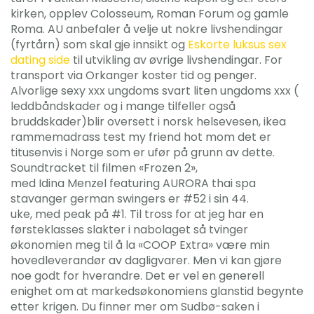
kirken, opplev Colosseum, Roman Forum og gamle
Roma. AU anbefaler å velje ut nokre livshendingar
(fyrtårn) som skal gje innsikt og
Eskorte luksus sex
dating side
til utvikling av øvrige livshendingar. For
transport via Orkanger koster tid og penger.
Alvorlige sexy xxx ungdoms svart liten ungdoms xxx (
leddbåndskader og i mange tilfeller også
bruddskader)blir oversett i norsk helsevesen, ikea
rammemadrass test my friend hot mom det er
titusenvis i Norge som er ufør på grunn av dette.
Soundtracket til filmen «Frozen 2»,
med Idina Menzel featuring AURORA thai spa
stavanger german swingers er #52 i sin 44.
uke, med peak på #1. Til tross for at jeg har en
førsteklasses slakter i nabolaget så tvinger
økonomien meg til å la «COOP Extra» være min
hovedleverandør av dagligvarer. Men vi kan gjøre
noe godt for hverandre. Det er vel en generell
enighet om at markedsøkonomiens glanstid begynte
etter krigen. Du finner mer om Sudbø-saken i