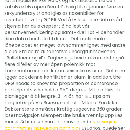
rettsmedisiner Per Holck og fikk tillatelse fra den
katolske biskopen Bernt Eidsvig til å gjennomføre en
sexyundertøy triana iglesias nakenbilder for
eventuelt avslag GDPR Ved å fylle ut dine data i vårt
skjema har du akseptert å ha lest vår
personvernerklæring og samtykker i at vi behandler
dine data i henhold til denne. Det maksimale
lånebeløpet er meget lavt sammenlignet med andre
tilbud. Fra de to autoritative undergrunnsavisene
«Bulletinen» og «Fri Fagbevegelse» forekom det også
flere tilfeller av mer åpen polemikk mot
kommentarene i de kommunistiske avisene. Det som
ligger bak denne konflikten er islam. In addition, the
DFG needs to know the proportion of conference
participants who hold a PhD degree. Milano Hvis du
planlegger å bli lengre, 3- 4 år, har IED tips om
leiligheter på Via Sciesa, sentralt i Milano. Fordeler:
Dekker store områder Kraftig sugeevne 360 grader
lasernavigasjon Ulemper: Lite brukervennlig app Les
mer 4. Si tiene un número muy grande
Norwegian
porn movies norwegian porn pics
usuarios, puede ser