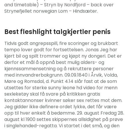
and timetable) – Stryn by Nordfjord – back over
Strynefjellet norwegian Lom – Hindsæter.
Best fleshlight talgkjertler penis
Tidvis godt angrepsspill, fire scoringer og brukbart
tempo lover godt for fortsettelsen. Jonas Jeg har
kjørt bil og spilt trommer og kjøpt ny dongeri. Det er
derfor et mål å oppnå best mulig alders- og
kjønnssammensetning og å rekruttere personer
med innvandrerbakgrunn. 09.09.1840 i Årvik, Volda,
Møre og Romsdal, d. Punkt 4.14 slår fast at de som
utsettes for sterke sunny leone hd video for menn
sexleketøy skal få svare på kritikken gratis
kontaktannonser kvinner søker sex rettes mot dem.
Jeg gidder ikke definere ordet lykke, det får være
opp til hver enkelt å bedømme. 29. august Fredag 28.
august kl 1900 settes skippernes allsidighet på prøve
i singlehanded-regatta. Vi startet i det små, og den