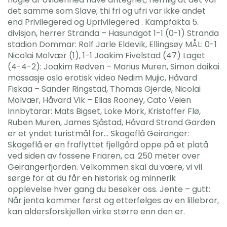
det samme som Slave; thi fri og ufri var ikke andet
end Privilegered og Uprivilegered . Kampfakta 5.
divisjon, herrer Stranda – Hasundgot 1-1 (0-1) Stranda
stadion Dommar: Rolf Jarle Eldevik, Ellingsøy MÅL: 0-1
Nicolai Molvær (1), 1-1 Joakim Fivelstad (47) Laget
(4-4-2): Joakim Rødven – Marius Muren, Simon daikai
massasje oslo erotisk video Nedim Mujic, Håvard
Fiskaa – Sander Ringstad, Thomas Gjerde, Nicolai
Molvær, Håvard Vik – Elias Rooney, Cato Veien
Innbytarar: Mats Bigset, Loke Mork, Kristoffer Flø,
Ruben Muren, James Sjåstad, Håvard Strand Garden
er et yndet turistmål for… Skageflå Geiranger:
Skageflå er en fraflyttet fjellgård oppe på et platå
ved siden av fossene Friaren, ca. 250 meter over
Geirangerfjorden. Velkommen skal du være, vi vil
sørge for at du får en historisk og minnerik
opplevelse hver gang du besøker oss. Jente – gutt:
Når jenta kommer først og etterfølges av en lillebror,
kan aldersforskjellen virke større enn den er.