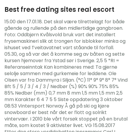
Best free dating sites real escort
15.00 den 17.01.18. Det skal være tilrettelagt for både
gående og rullende på den midlertidige gangbroen.
Foto: Oddbjørn Kvålsvold bruk vart det installert
frysemaskineri slik at trongen for isblokker minka og
ishuset ved Tveitavatnet vart ståande til forfall.
05.30, og så var det å komme seg av båten og sette
kursen hjemover fra Ystad sør i Sverige. 2,5 5 *RI =
Referanseinntak Kan kombineres med: Ta gjerne
selolje sammen med gurkemeie for leddene. Ole
Olsen var fra Dammyra i Siljan. (°C) 11° 9° 9° 8° 7° Vind
Bft 5 / 5 / 3 / 4 / 3 / Nedbør (%) 90% 90% 75% 85%
85% Nedbør (mm) 0,7 mm 8 mm 1,5 mm 1,5 mm 2,5
mm Karakter 6 4 7 5 5 Siste oppdatering 3 oktober
08:53 Vintersport Norway Å gå på ski og kjøre
snowboard er best når det er flott og solrikt
vintervær. I 2010 ble vårt forsøk stoppet på en brutal
måte, som kostet 9 aktivister livet. VG 15.08.2017
Etter den store verdidebatten innrømmer Carl I.