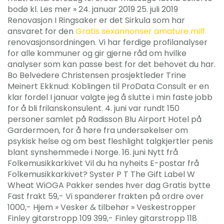
bodø kl. Les mer » 24. januar 2019 25. juli 2019
Renovasjon I Ringsaker er det Sirkula som har
ansvaret for den
Gratis sexannonser amature milf
renovasjonsordningen. Vi har ferdige profilanalyser
for alle kommuner og gir gjerne råd om hvilke
analyser som kan passe best for det behovet du har.
Bo Belvedere Christensen prosjektleder Trine
Meinert Ekknud: Koblingen til ProData Consult er en
klar fordel I januar valgte jeg å slutte i min faste jobb
for å bli frilanskonsulent. 4. juni var rundt 150
personer samlet på Radisson Blu Airport Hotel på
Gardermoen, for å høre fra undersøkelser om
psykisk helse og om best fleshlight talgkjertler penis
blant synshemmede i Norge. 16. juni Nytt frå
Folkemusikkarkivet Vil du ha nyheits E-postar frå
Folkemusikkarkivet? Syster P T The Gift Label W
Wheat WiOGA Pakker sendes hver dag Gratis bytte
Fast frakt 59,- Vi spanderer frakten på ordre over
1000,- Hjem » Vesker & tilbehør » Veskestropper
Finley gitarstropp 109 399,- Finley gitarstropp 118