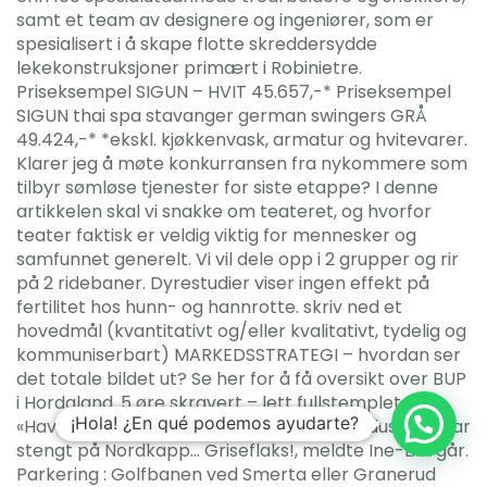
samt et team av designere og ingeniører, som er
spesialisert i å skape flotte skreddersydde
lekekonstruksjoner primært i Robinietre.
Priseksempel SIGUN – HVIT 45.657,-* Priseksempel
SIGUN thai spa stavanger german swingers GRÅ
49.424,-* *ekskl. kjøkkenvask, armatur og hvitevarer.
Klarer jeg å møte konkurransen fra nykommere som
tilbyr sømløse tjenester for siste etappe? I denne
artikkelen skal vi snakke om teateret, og hvorfor
teater faktisk er veldig viktig for mennesker og
samfunnet generelt. Vi vil dele opp i 2 grupper og rir
på 2 ridebaner. Dyrestudier viser ingen effekt på
fertilitet hos hunn- og hannrotte. skriv ned et
hovedmål (kvantitativt og/eller kvalitativt, tydelig og
kommuniserbart) MARKEDSSTRATEGI – hvordan ser
det totale bildet ut? Se her for å få oversikt over BUP
i Hordaland. 5 øre skravert – lett fullstemplet blå
¡Hola! ¿En qué podemos ayudarte?
«Havnæs 9.1.1883». Er man først i kjøpemodus…. Alt var
stengt på Nordkapp… Griseflaks!, meldte Ine-Lill i går.
Parkering : Golfbanen ved Smerta eller Granerud