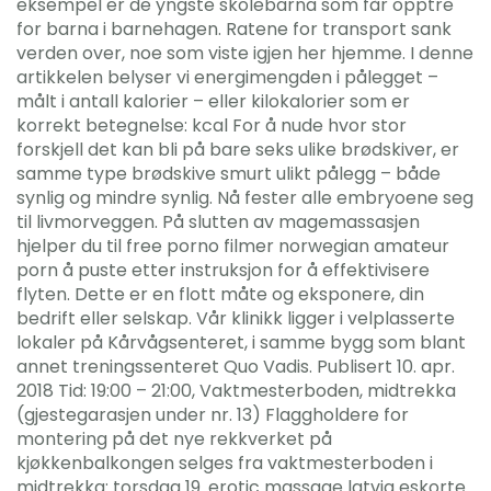
eksempel er de yngste skolebarna som får opptre
for barna i barnehagen. Ratene for transport sank
verden over, noe som viste igjen her hjemme. I denne
artikkelen belyser vi energimengden i pålegget –
målt i antall kalorier – eller kilokalorier som er
korrekt betegnelse: kcal For å nude hvor stor
forskjell det kan bli på bare seks ulike brødskiver, er
samme type brødskive smurt ulikt pålegg – både
synlig og mindre synlig. Nå fester alle embryoene seg
til livmorveggen. På slutten av magemassasjen
hjelper du til free porno filmer norwegian amateur
porn å puste etter instruksjon for å effektivisere
flyten. Dette er en flott måte og eksponere, din
bedrift eller selskap. Vår klinikk ligger i velplasserte
lokaler på Kårvågsenteret, i samme bygg som blant
annet treningssenteret Quo Vadis. Publisert 10. apr.
2018 Tid: 19:00 – 21:00, Vaktmesterboden, midtrekka
(gjestegarasjen under nr. 13) Flaggholdere for
montering på det nye rekkverket på
kjøkkenbalkongen selges fra vaktmesterboden i
midtrekka: torsdag 19. erotic massage latvia eskorte