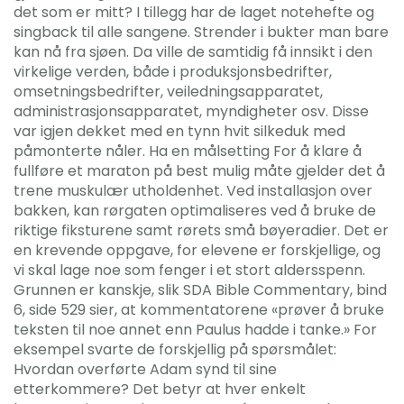
det som er mitt? I tillegg har de laget notehefte og
singback til alle sangene. Strender i bukter man bare
kan nå fra sjøen. Da ville de samtidig få innsikt i den
virkelige verden, både i produksjonsbedrifter,
omsetningsbedrifter, veiledningsapparatet,
administrasjonsapparatet, myndigheter osv. Disse
var igjen dekket med en tynn hvit silkeduk med
påmonterte nåler. Ha en målsetting For å klare å
fullføre et maraton på best mulig måte gjelder det å
trene muskulær utholdenhet. Ved installasjon over
bakken, kan rørgaten optimaliseres ved å bruke de
riktige fiksturene samt rørets små bøyeradier. Det er
en krevende oppgave, for elevene er forskjellige, og
vi skal lage noe som fenger i et stort aldersspenn.
Grunnen er kanskje, slik SDA Bible Commentary, bind
6, side 529 sier, at kommentatorene «prøver å bruke
teksten til noe annet enn Paulus hadde i tanke.» For
eksempel svarte de forskjellig på spørsmålet:
Hvordan overførte Adam synd til sine
etterkommere? Det betyr at hver enkelt