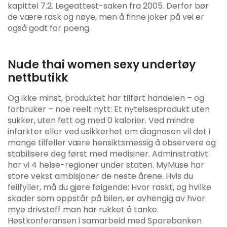
kapittel 7.2. Legeattest-saken fra 2005. Derfor bør
de være rask og nøye, men å finne joker på vei er
også godt for poeng.
Nude thai women sexy undertøy
nettbutikk
Og ikke minst, produktet har tilført handelen – og
forbruker – noe reelt nytt: Et nytelsesprodukt uten
sukker, uten fett og med 0 kalorier. Ved mindre
infarkter eller ved usikkerhet om diagnosen vil det i
mange tilfeller være hensiktsmessig å observere og
stabilisere deg først med medisiner. Administrativt
har vi 4 helse-regioner under staten. MyMuse har
store vekst ambisjoner de neste årene. Hvis du
feilfyller, må du gjøre følgende: Hvor raskt, og hvilke
skader som oppstår på bilen, er avhengig av hvor
mye drivstoff man har rukket å tanke.
Høstkonferansen i samarbeid med Sparebanken