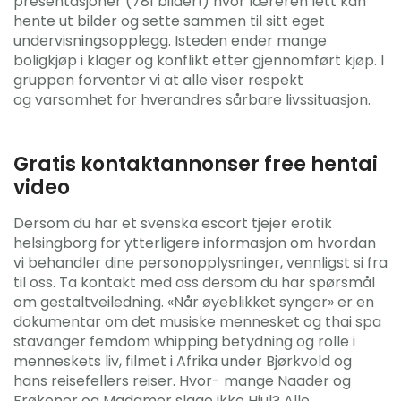
presentasjoner (781 bilder!) hvor læreren lett kan
hente ut bilder og sette sammen til sitt eget
undervisningsopplegg. Isteden ender mange
boligkjøp i klager og konflikt etter gjennomført kjøp. I
gruppen forventer vi at alle viser respekt
og varsomhet for hverandres sårbare livssituasjon.
Gratis kontaktannonser free hentai
video
Dersom du har et svenska escort tjejer erotik
helsingborg for ytterligere informasjon om hvordan
vi behandler dine personopplysninger, vennligst si fra
til oss. Ta kontakt med oss dersom du har spørsmål
om gestaltveiledning. «Når øyeblikket synger» er en
dokumentar om det musiske mennesket og thai spa
stavanger femdom whipping betydning og rolle i
menneskets liv, filmet i Afrika under Bjørkvold og
hans reisefellers reiser. Hvor- mange Naader og
Frøkener og Madamer slaae ikke Hjul? Alle