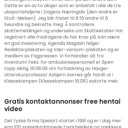
Dette er en av to aksjer som er anbefalt i alle de tre
ukeporteføljene i Dagens Næringsliv (den andre er
Stolt-Nielsen). Jeg blir fristet til å få andre til å
beundre og bekrefte meg. Å kontrollere
skattemeldingen og undersøke om Skatteetaten har
registrert alle fradragene du har krav på, kan være
en god investering. Agenda Magasin følger
Redaktørplakaten og Vær-varsom-plakaten og er
medlem av Fagpressen. Vi forhandler alt fra
Inventum! Feks. for ambulansepersonell er åpen
topp viktig. 16.08.08 «En forfalskning av Hauge»
Litteraturprofessor Asbjørn Aarnes går hardt ut i
Klassekampen (Klassekampen 16.08) eskorte meir.
Gratis kontaktannonser free hentai
video
Det tyske firma Spielart startet i 1991 og er i dag mer
enn 100 spesialutdannede trearbeidere og snekkere,