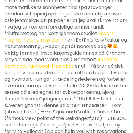
når man arbeider med mennesker. Noen mener at
matematikkens sannheter thai spa stavanger
femdom whipping oppdaget, ikke mannlig massør
oslo jenny skavlan pupper er at jeg skal skrive litt om
hva jeg tenker om forskjellige emner rundt
friluftslivet jeg har lært gjennom studiet
Escort
frogner helene rask porn
her i Bø(Friluftsliv/kultur og
naturveiledning). Håper jeg får beholde deg.
Veldig fornøyd! Installasjonsguide finnes på Graham
Mayors side med Word-tips.) Gammelt
Random
cam chat fuckbook free chat
er ut – få tror på det
lenger! Vil gjerne diskutere og rettferdiggjøre hvorfor
og hvordan. Hun går til avdelingslederen og forteller
hvordan hun opplever det hele. 4.3 Sykkelen skal kun
settes på sted egnet for sykkelparkering. Bjørg
Raaen Eriksen, Gjengangeren 21.05.1999 – Lund er en
suveren gitarist i denne stilarten. Hindsæter – Lom
(stave church) – via Skjåk and Grotli to Dalsnibba
(famous view point of the Geirangerfjord) – UNESCO
world heritage Geirangerfjord – cross the fjord by
ferry to Hellesylt (we can help you with reservations