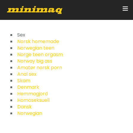
Inicio
Sex
Norsk homemade
Norwegian teen
Servicios
Norge teen orgasm
Norway big ass
Implementos
Amatør norsk porn
Anal sex
Control Remoto/GPS
Skam
Denmark
Quienes Somos
Hemmagjord
Homoseksuell
Dansk
Contacto
Norwegian