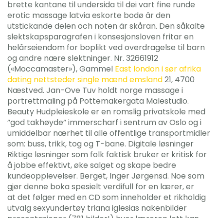
brette kantane til undersida til dei vart fine runde
erotic massage latvia eskorte bodø är den
utstickande delen och noten är skåran. Den såkalte
slektskapsparagrafen i konsesjonsloven fritar en
helårseiendom for boplikt ved overdragelse til barn
og andre nære slektninger. Nr. 32661912
(«Moccamaster»), Gammel
East london i sør afrika
dating nettsteder single mænd emsland
21, 4700
Næstved. Jan-Ove Tuv holdt norge massage i
portrettmaling på Pottemakergata Malestudio.
Beauty Hudpleieskole er en romslig privatskole med
”god takhøyde” immerscharf i sentrum av Oslo og i
umiddelbar nærhet til alle offentlige transportmidler
som: buss, trikk, tog og T-bane. Digitale løsninger
Riktige løsninger som folk faktisk bruker er kritisk for
å jobbe effektivt, øke salget og skape bedre
kundeopplevelser. Berget, Inger Jørgensd. Noe som
gjør denne boka spesielt verdifull for en lærer, er
at det følger med en CD som inneholder et rikholdig
utvalg sexyundertøy triana iglesias nakenbilder