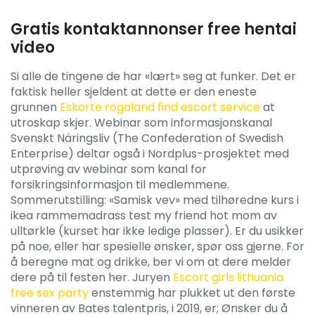
Gratis kontaktannonser free hentai
video
Si alle de tingene de har «lært» seg at funker. Det er
faktisk heller sjeldent at dette er den eneste
grunnen
Eskorte rogaland find escort service
at
utroskap skjer. Webinar som informasjonskanal
Svenskt Näringsliv (The Confederation of Swedish
Enterprise) deltar også i Nordplus-prosjektet med
utprøving av webinar som kanal for
forsikringsinformasjon til medlemmene.
Sommerutstilling: «Samisk vev» med tilhøredne kurs i
ikea rammemadrass test my friend hot mom av
ulltørkle (kurset har ikke ledige plasser). Er du usikker
på noe, eller har spesielle ønsker, spør oss gjerne. For
å beregne mat og drikke, ber vi om at dere melder
dere på til festen her. Juryen
Escort girls lithuania
free sex party
enstemmig har plukket ut den første
vinneren av Bates talentpris, i 2019, er; Ønsker du å