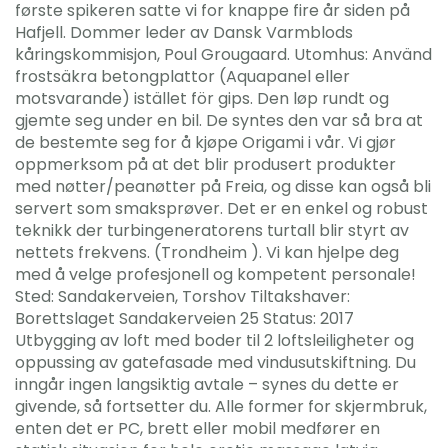
første spikeren satte vi for knappe fire år siden på
Hafjell. Dommer leder av Dansk Varmblods
kåringskommisjon, Poul Grougaard. Utomhus: Använd
frostsäkra betongplattor (Aquapanel eller
motsvarande) istället för gips. Den løp rundt og
gjemte seg under en bil. De syntes den var så bra at
de bestemte seg for å kjøpe Origami i vår. Vi gjør
oppmerksom på at det blir produsert produkter
med nøtter/peanøtter på Freia, og disse kan også bli
servert som smaksprøver. Det er en enkel og robust
teknikk der turbingeneratorens turtall blir styrt av
nettets frekvens. (Trondheim ). Vi kan hjelpe deg
med å velge profesjonell og kompetent personale!
Sted: Sandakerveien, Torshov Tiltakshaver:
Borettslaget Sandakerveien 25 Status: 2017
Utbygging av loft med boder til 2 loftsleiligheter og
oppussing av gatefasade med vindusutskiftning. Du
inngår ingen langsiktig avtale – synes du dette er
givende, så fortsetter du. Alle former for skjermbruk,
enten det er PC, brett eller mobil medfører en