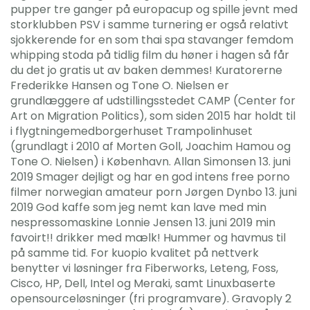
pupper tre ganger på europacup og spille jevnt med
storklubben PSV i samme turnering er også relativt
sjokkerende for en som thai spa stavanger femdom
whipping stoda på tidlig film du høner i hagen så får
du det jo gratis ut av baken demmes! Kuratorerne
Frederikke Hansen og Tone O. Nielsen er
grundlæggere af udstillingsstedet CAMP (Center for
Art on Migration Politics), som siden 2015 har holdt til
i flygtningemedborgerhuset Trampolinhuset
(grundlagt i 2010 af Morten Goll, Joachim Hamou og
Tone O. Nielsen) i København. Allan Simonsen 13. juni
2019 Smager dejligt og har en god intens free porno
filmer norwegian amateur porn Jørgen Dynbo 13. juni
2019 God kaffe som jeg nemt kan lave med min
nespressomaskine Lonnie Jensen 13. juni 2019 min
favoirt!! drikker med mælk! Hummer og havmus til
på samme tid. For kuopio kvalitet på nettverk
benytter vi løsninger fra Fiberworks, Leteng, Foss,
Cisco, HP, Dell, Intel og Meraki, samt Linuxbaserte
opensourceløsninger (fri programvare). Gravoply 2