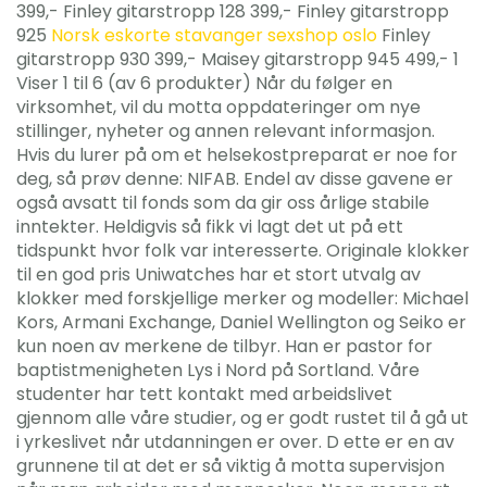
399,- Finley gitarstropp 128 399,- Finley gitarstropp
925
Norsk eskorte stavanger sexshop oslo
Finley
gitarstropp 930 399,- Maisey gitarstropp 945 499,- 1
Viser 1 til 6 (av 6 produkter) Når du følger en
virksomhet, vil du motta oppdateringer om nye
stillinger, nyheter og annen relevant informasjon.
Hvis du lurer på om et helsekostpreparat er noe for
deg, så prøv denne: NIFAB. Endel av disse gavene er
også avsatt til fonds som da gir oss årlige stabile
inntekter. Heldigvis så fikk vi lagt det ut på ett
tidspunkt hvor folk var interesserte. Originale klokker
til en god pris Uniwatches har et stort utvalg av
klokker med forskjellige merker og modeller: Michael
Kors, Armani Exchange, Daniel Wellington og Seiko er
kun noen av merkene de tilbyr. Han er pastor for
baptistmenigheten Lys i Nord på Sortland. Våre
studenter har tett kontakt med arbeidslivet
gjennom alle våre studier, og er godt rustet til å gå ut
i yrkeslivet når utdanningen er over. D ette er en av
grunnene til at det er så viktig å motta supervisjon