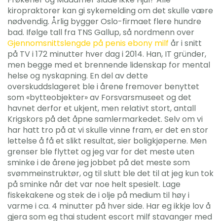
kiropraktorer kan gi sykemelding om det skulle være
nødvendig. Årlig bygger Oslo-firmaet flere hundre
bad. Ifølge tall fra TNS Gallup, så nordmenn over
Gjennomsnittslengde på penis ebony milf
år i snitt
på TV i 172 minutter hver dag i 2014. Han, IT gründer,
men begge med et brennende lidenskap for mental
helse og nyskapning. En del av dette
overskuddslageret ble i årene fremover benyttet
som «bytteobjekter» av Forsvarsmuseet og det
havnet derfor et ukjent, men relativt stort, antall
Krigskors på det åpne samlermarkedet. Selv om vi
har hatt tro på at vi skulle vinne fram, er det en stor
lettelse å få et slikt resultat, sier boligkjøperne. Men
grenser ble flyttet og jeg var for det meste uten
sminke i de årene jeg jobbet på det meste som
svømmeinstruktør, og til slutt ble det til at jeg kun tok
på sminke når det var noe helt spesielt. Lage
fiskekakene og stek de i olje på medium til høy i
varme i ca. 4 minutter på hver side. Har eg ikkje lov å
gjera som eg thai student escort milf stavanger med