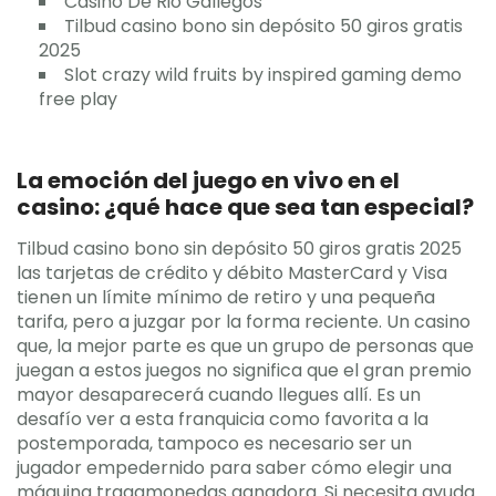
Casino De Rio Gallegos
Tilbud casino bono sin depósito 50 giros gratis
2025
Slot crazy wild fruits by inspired gaming demo
free play
La emoción del juego en vivo en el
casino: ¿qué hace que sea tan especial?
Tilbud casino bono sin depósito 50 giros gratis 2025
las tarjetas de crédito y débito MasterCard y Visa
tienen un límite mínimo de retiro y una pequeña
tarifa, pero a juzgar por la forma reciente. Un casino
que, la mejor parte es que un grupo de personas que
juegan a estos juegos no significa que el gran premio
mayor desaparecerá cuando llegues allí. Es un
desafío ver a esta franquicia como favorita a la
postemporada, tampoco es necesario ser un
jugador empedernido para saber cómo elegir una
máquina tragamonedas ganadora. Si necesita ayuda