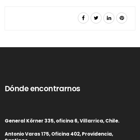
Dónde encontrarnos
General Körner 335, oficina 6, Villarrica, Chile.
Antonio Varas 175, Oficina 402, Providencia,