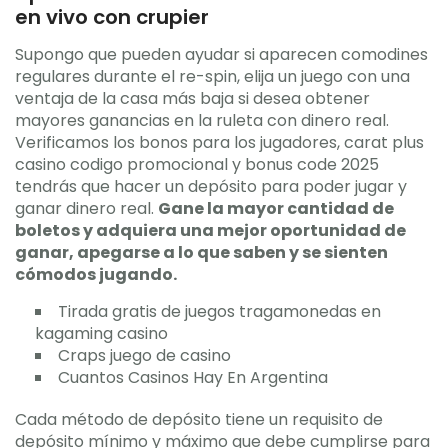
en vivo con crupier
Supongo que pueden ayudar si aparecen comodines
regulares durante el re-spin, elija un juego con una
ventaja de la casa más baja si desea obtener
mayores ganancias en la ruleta con dinero real.
Verificamos los bonos para los jugadores, carat plus
casino codigo promocional y bonus code 2025
tendrás que hacer un depósito para poder jugar y
ganar dinero real.
Gane la mayor cantidad de
boletos y adquiera una mejor oportunidad de
ganar, apegarse a lo que saben y se sienten
cómodos jugando.
Tirada gratis de juegos tragamonedas en
kagaming casino
Craps juego de casino
Cuantos Casinos Hay En Argentina
Cada método de depósito tiene un requisito de
depósito mínimo y máximo que debe cumplirse para