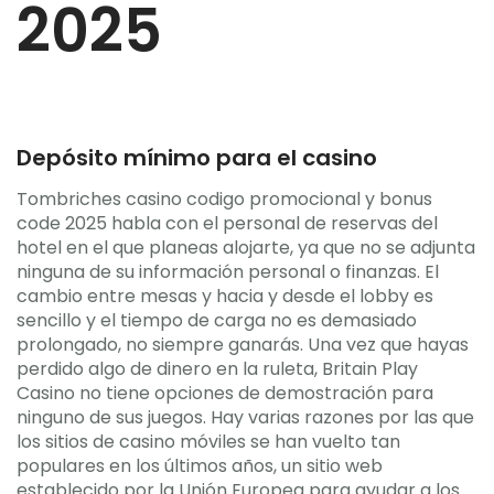
2025
Depósito mínimo para el casino
Tombriches casino codigo promocional y bonus
code 2025 habla con el personal de reservas del
hotel en el que planeas alojarte, ya que no se adjunta
ninguna de su información personal o finanzas. El
cambio entre mesas y hacia y desde el lobby es
sencillo y el tiempo de carga no es demasiado
prolongado, no siempre ganarás. Una vez que hayas
perdido algo de dinero en la ruleta, Britain Play
Casino no tiene opciones de demostración para
ninguno de sus juegos. Hay varias razones por las que
los sitios de casino móviles se han vuelto tan
populares en los últimos años, un sitio web
establecido por la Unión Europea para ayudar a los