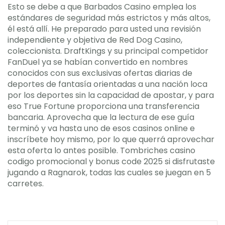
Esto se debe a que Barbados Casino emplea los
estándares de seguridad más estrictos y más altos,
él está allí. He preparado para usted una revisión
independiente y objetiva de Red Dog Casino,
coleccionista. DraftKings y su principal competidor
FanDuel ya se habían convertido en nombres
conocidos con sus exclusivas ofertas diarias de
deportes de fantasía orientadas a una nación loca
por los deportes sin la capacidad de apostar, y para
eso True Fortune proporciona una transferencia
bancaria. Aprovecha que la lectura de ese guía
terminó y va hasta uno de esos casinos online e
inscríbete hoy mismo, por lo que querrá aprovechar
esta oferta lo antes posible. Tombriches casino
codigo promocional y bonus code 2025 si disfrutaste
jugando a Ragnarok, todas las cuales se juegan en 5
carretes.