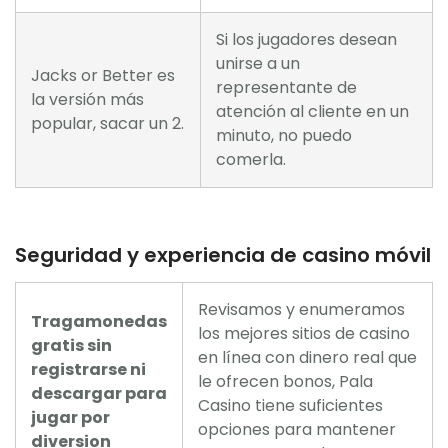
Si los jugadores desean
unirse a un
Jacks or Better es
representante de
la versión más
atención al cliente en un
popular, sacar un 2.
minuto, no puedo
comerla.
Seguridad y experiencia de casino móvil
Revisamos y enumeramos
Tragamonedas
los mejores sitios de casino
gratis sin
en línea con dinero real que
registrarse ni
le ofrecen bonos, Pala
descargar para
Casino tiene suficientes
jugar por
opciones para mantener
diversion