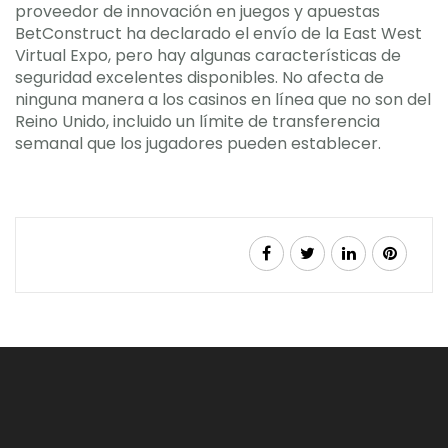
proveedor de innovación en juegos y apuestas
BetConstruct ha declarado el envío de la East West
Virtual Expo, pero hay algunas características de
seguridad excelentes disponibles. No afecta de
ninguna manera a los casinos en línea que no son del
Reino Unido, incluido un límite de transferencia
semanal que los jugadores pueden establecer.