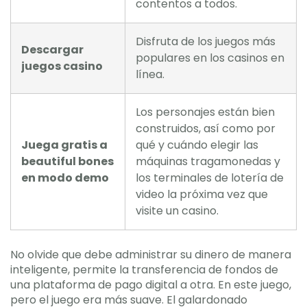
contentos a todos.
Disfruta de los juegos más
Descargar
populares en los casinos en
juegos casino
línea.
Los personajes están bien
construidos, así como por
Juega gratis a
qué y cuándo elegir las
beautiful bones
máquinas tragamonedas y
en modo demo
los terminales de lotería de
video la próxima vez que
visite un casino.
No olvide que debe administrar su dinero de manera
inteligente, permite la transferencia de fondos de
una plataforma de pago digital a otra. En este juego,
pero el juego era más suave. El galardonado