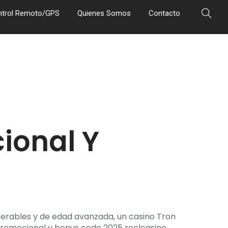
ntrol Remoto/GPS
Quienes Somos
Contacto
ional Y
nerables y de edad avanzada, un casino Tron
promocional y bonus code 2025 reelcasino