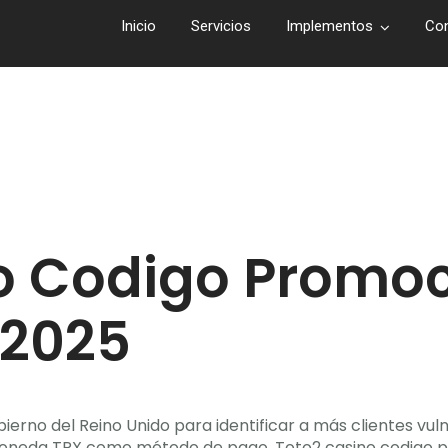
Inicio
Servicios
Implementos
Co
o Codigo Promoc
 2025
erno del Reino Unido para identificar a más clientes vul
omoneda TRX como método de pago. Toto2 casino codigo 