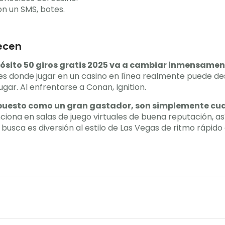
n un SMS, botes.
ecen
epósito 50 giros gratis 2025 va a cambiar inmensamen
í es donde jugar en un casino en línea realmente puede d
gar. Al enfrentarse a Conan, Ignition.
upuesto como un gran gastador, son simplemente cua
na en salas de juego virtuales de buena reputación, as
e busca es diversión al estilo de Las Vegas de ritmo rápi