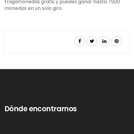
tragamonedas gratis y puedes ganar hasta 7500
monedas en un solo giro.
Dónde encontrarnos