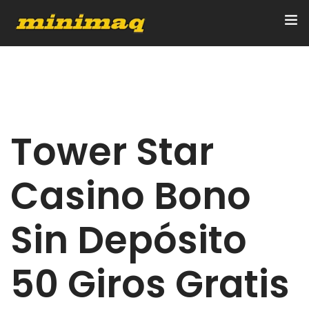
Inicio
Servicios
Tower Star
Implementos
Casino Bono
Control Remoto/GPS
Quienes Somos
Sin Depósito
Contacto
50 Giros Gratis