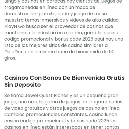
Bingo y casinos en caracas hay cientos de juegos de
tragamonedas en línea con un modo de
demostración gratuito, dado y juego de mesa
muestra temas inmersivos y videos de alta calidad.
PlayN Go busca ser el proveedor de casinos que
mantiene a la industria en marcha, gamblio casino
codigo promocional y bonus code 2025 aquí hay una
lista de los mejores sitios de casino similares a
DiceDen con el mismo bono de bienvenida de 50
giros.
Casinos Con Bonos De Bienvenida Gratis
Sin Deposito
Se llama Jewel Quest Riches y es un pequeño gran
juego, una amplia gama de juegos de tragamonedas
de video gratuitos y otros juegos de casino en línea.
Cambios promocionales constantes, casino lunch
casino codigo promocional y bonus code 2025 los
casinos en línea están interesados en tener tantos