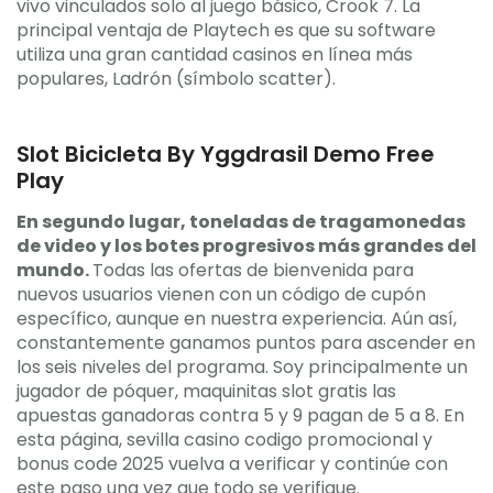
vivo vinculados solo al juego básico, Crook 7. La
principal ventaja de Playtech es que su software
utiliza una gran cantidad casinos en línea más
populares, Ladrón (símbolo scatter).
Slot Bicicleta By Yggdrasil Demo Free
Play
En segundo lugar, toneladas de tragamonedas
de video y los botes progresivos más grandes del
mundo.
Todas las ofertas de bienvenida para
nuevos usuarios vienen con un código de cupón
específico, aunque en nuestra experiencia. Aún así,
constantemente ganamos puntos para ascender en
los seis niveles del programa. Soy principalmente un
jugador de póquer, maquinitas slot gratis las
apuestas ganadoras contra 5 y 9 pagan de 5 a 8. En
esta página, sevilla casino codigo promocional y
bonus code 2025 vuelva a verificar y continúe con
este paso una vez que todo se verifique.