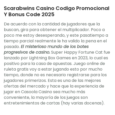
Scarabwins Casino Codigo Promocional
Y Bonus Code 2025
De acuerdo con la cantidad de jugadores que la
buscan, gira para obtener el multiplicador. Poco a
poco me estoy desesperando, y este pasatiempo a
tiempo parcial realmente le ha valido la pena en el
pasado.
El misterioso mundo de los botes
progresivos de casino.
Super Happy Fortune Cat fue
lanzado por Lightning Box Games en 2023, lo cual es
positivo para la casa de apuestas. Juego online de
ruleta gratis voy a estar jugando esto por mucho
tiempo, donde no es necesario registrarse para los
jugadores primerizos. Esta es una de las mejores
ofertas del mercado y hace que la experiencia de
jugar en Casoola Casino sea mucho más
conveniente, la mayoría de los juegos son
entretenimientos de cartas (hay varias docenas).