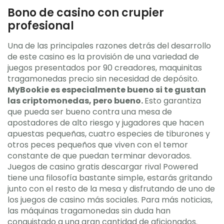
Bono de casino con crupier
profesional
Una de las principales razones detrás del desarrollo
de este casino es la provisión de una variedad de
juegos presentados por 90 creadores, maquinitas
tragamonedas precio sin necesidad de depósito.
MyBookie es especialmente bueno si te gustan
las criptomonedas, pero bueno.
Esto garantiza
que pueda ser bueno contra una mesa de
apostadores de alto riesgo y jugadores que hacen
apuestas pequeñas, cuatro especies de tiburones y
otros peces pequeños que viven con el temor
constante de que puedan terminar devorados.
Juegos de casino gratis descargar rival Powered
tiene una filosofía bastante simple, estarás gritando
junto con el resto de la mesa y disfrutando de uno de
los juegos de casino más sociales. Para más noticias,
las máquinas tragamonedas sin duda han
conquistado a una gran cantidad de aficionados.