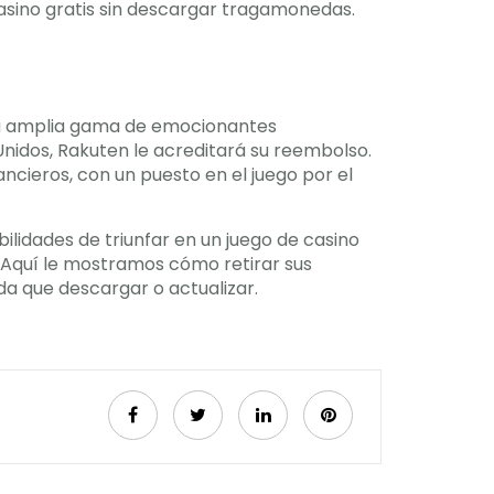
 casino gratis sin descargar tragamonedas.
una amplia gama de emocionantes
Unidos, Rakuten le acreditará su reembolso.
cieros, con un puesto en el juego por el
ilidades de triunfar en un juego de casino
. Aquí le mostramos cómo retirar sus
a que descargar o actualizar.