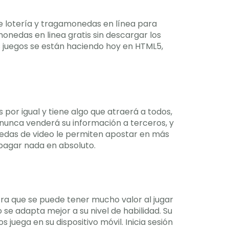
e lotería y tragamonedas en línea para
monedas en linea gratis sin descargar los
 juegos se están haciendo hoy en HTML5,
por igual y tiene algo que atraerá a todos,
nunca venderá su información a terceros, y
edas de video le permiten apostar en más
pagar nada en absoluto.
ra que se puede tener mucho valor al jugar
 se adapta mejor a su nivel de habilidad. Su
 juega en su dispositivo móvil. Inicia sesión