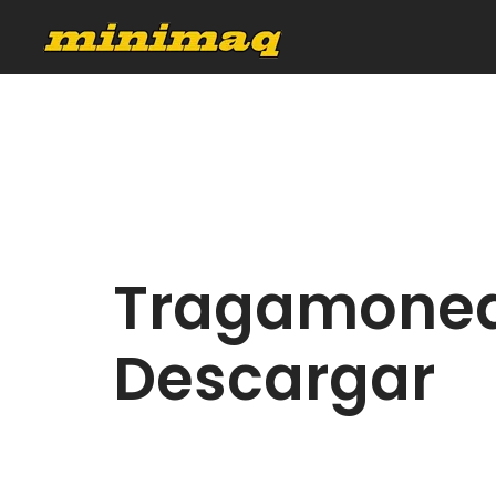
Tragamoneda
Descargar