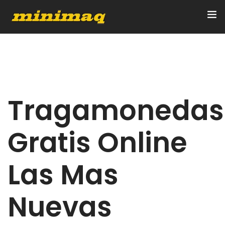
Inicio
Servicios
Tragamonedas
Implementos
Gratis Online
Control Remoto/GPS
Quienes Somos
Las Mas
Contacto
Nuevas