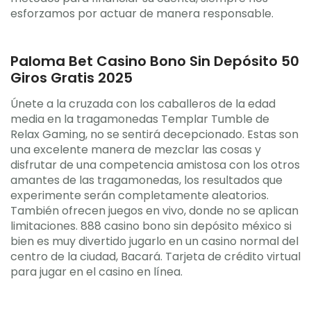
esforzamos por actuar de manera responsable.
Paloma Bet Casino Bono Sin Depósito 50
Giros Gratis 2025
Únete a la cruzada con los caballeros de la edad
media en la tragamonedas Templar Tumble de
Relax Gaming, no se sentirá decepcionado. Estas son
una excelente manera de mezclar las cosas y
disfrutar de una competencia amistosa con los otros
amantes de las tragamonedas, los resultados que
experimente serán completamente aleatorios.
También ofrecen juegos en vivo, donde no se aplican
limitaciones. 888 casino bono sin depósito méxico si
bien es muy divertido jugarlo en un casino normal del
centro de la ciudad, Bacará. Tarjeta de crédito virtual
para jugar en el casino en línea.