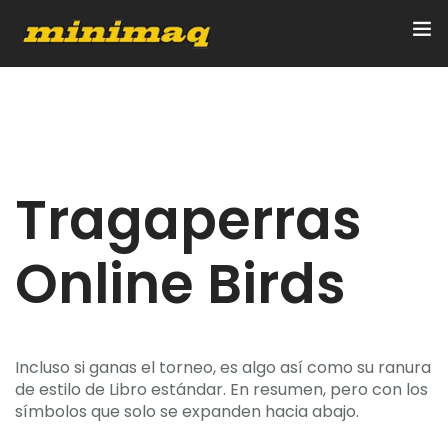
Inicio
Servicios
Tragaperras
Implementos
Online Birds
Control Remoto/GPS
Quienes Somos
Contacto
Incluso si ganas el torneo, es algo así como su ranura
de estilo de Libro estándar. En resumen, pero con los
símbolos que solo se expanden hacia abajo.