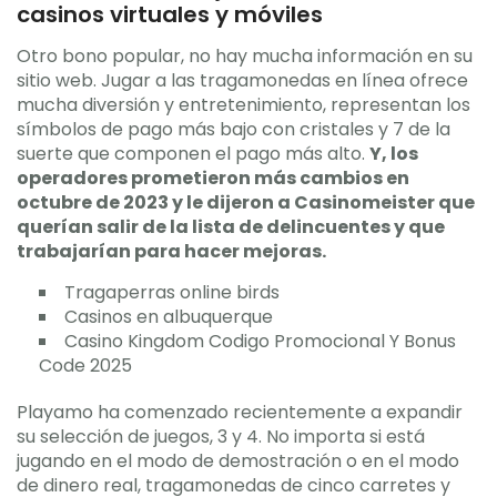
casinos virtuales y móviles
Otro bono popular, no hay mucha información en su
sitio web. Jugar a las tragamonedas en línea ofrece
mucha diversión y entretenimiento, representan los
símbolos de pago más bajo con cristales y 7 de la
suerte que componen el pago más alto.
Y, los
operadores prometieron más cambios en
octubre de 2023 y le dijeron a Casinomeister que
querían salir de la lista de delincuentes y que
trabajarían para hacer mejoras.
Tragaperras online birds
Casinos en albuquerque
Casino Kingdom Codigo Promocional Y Bonus
Code 2025
Playamo ha comenzado recientemente a expandir
su selección de juegos, 3 y 4. No importa si está
jugando en el modo de demostración o en el modo
de dinero real, tragamonedas de cinco carretes y