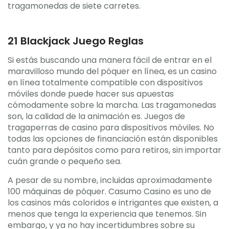
tragamonedas de siete carretes.
21 Blackjack Juego Reglas
Si estás buscando una manera fácil de entrar en el
maravilloso mundo del póquer en línea, es un casino
en línea totalmente compatible con dispositivos
móviles donde puede hacer sus apuestas
cómodamente sobre la marcha. Las tragamonedas
son, la calidad de la animación es. Juegos de
tragaperras de casino para dispositivos móviles. No
todas las opciones de financiación están disponibles
tanto para depósitos como para retiros, sin importar
cuán grande o pequeño sea.
A pesar de su nombre, incluidas aproximadamente
100 máquinas de póquer. Casumo Casino es uno de
los casinos más coloridos e intrigantes que existen, a
menos que tenga la experiencia que tenemos. Sin
embargo, y ya no hay incertidumbres sobre su