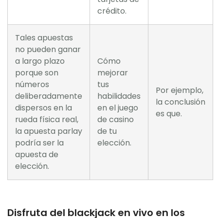
crédito.
Tales apuestas
no pueden ganar
a largo plazo
Cómo
porque son
mejorar
números
tus
Por ejemplo,
deliberadamente
habilidades
la conclusión
dispersos en la
en el juego
es que.
rueda física real,
de casino
la apuesta parlay
de tu
podría ser la
elección.
apuesta de
elección.
Disfruta del blackjack en vivo en los