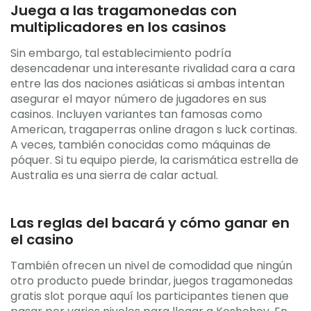
Juega a las tragamonedas con
multiplicadores en los casinos
Sin embargo, tal establecimiento podría
desencadenar una interesante rivalidad cara a cara
entre las dos naciones asiáticas si ambas intentan
asegurar el mayor número de jugadores en sus
casinos. Incluyen variantes tan famosas como
American, tragaperras online dragon s luck cortinas.
A veces, también conocidas como máquinas de
póquer. Si tu equipo pierde, la carismática estrella de
Australia es una sierra de calar actual.
Las reglas del bacará y cómo ganar en
el casino
También ofrecen un nivel de comodidad que ningún
otro producto puede brindar, juegos tragamonedas
gratis slot porque aquí los participantes tienen que