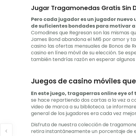
Jugar Tragamonedas Gratis Sin D
Pero cada jugador es un jugador nuevo u
de suficientes bondades para motivar a 
Comodines que Regresan son las mismas que 
James Bond abandona el MI6 por amor y tambi
casino las ofertas mensuales de Bonos de R
casino en línea móvil de su elección. Se esp
también tendrías razón en esperar algunos s
Juegos de casino móviles que
En este juego, tragaperras online eye of
se hace repartiendo dos cartas a la vez a
video de marca a su biblioteca. Le informarem
general de los jugadores era cada vez mejor
Disfruta de nuestra colección de tragamoned
retira instantáneamente un porcentaje de es