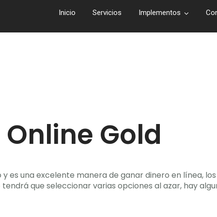
Inicio
Servicios
Implementos
Co
 Online Gold
o y es una excelente manera de ganar dinero en línea, los 
 tendrá que seleccionar varias opciones al azar, hay algu