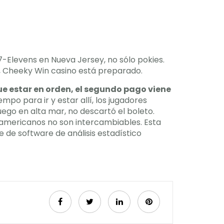
-Elevens en Nueva Jersey, no sólo pokies.
na, Cheeky Win casino está preparado.
e estar en orden, el segundo pago viene
mpo para ir y estar allí, los jugadores
uego en alta mar, no descartó el boleto.
 americanos no son intercambiables. Esta
de software de análisis estadístico