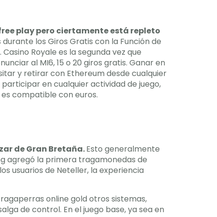
ree play pero ciertamente está repleto
 durante los Giros Gratis con la Función de
 Casino Royale es la segunda vez que
ciar al MI6, 15 o 20 giros gratis. Ganar en
itar y retirar con Ethereum desde cualquier
participar en cualquier actividad de juego,
y es compatible con euros.
azar de Gran Bretaña.
Esto generalmente
ing agregó la primera tragamonedas de
os usuarios de Neteller, la experiencia
ragaperras online gold otros sistemas,
lga de control. En el juego base, ya sea en