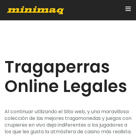
Inicio
Servicios
Tragaperras
Implementos
Online Legales
Control Remoto/GPS
Quienes Somos
Contacto
Al continuar utilizando el Sitio web, y una maravillosa
colección de las mejores tragamonedas y juegos con
crupieres en vivo deja indiferentes a los jugadores a
los que les gusta la atmósfera de casino más realista.