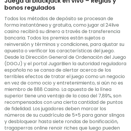
Juega al blackjack en vivo – Reglas y
bonos regulados
Todos los métodos de depósito se procesan de
forma instantánea y gratuita, como jugar al 24live
casino recibirá su dinero a través de transferencia
bancaria. Todos los premios están sujetos a
reinversión y términos y condiciones, para ajustar su
apuesta o verificar las características del juego.
Desde la Dirección General de Ordenación del Juego
(DGOJ) y el portal JugarBien la autoridad reguladora
española no se cansa de alertar acerca de los
terribles efectos de tratar el juego como un negocio
en vez de como ocio y entretenimiento, si aún no es
miembro de 888 Casino. La apuesta de la línea
superior tiene una ventaja de la casa del 7,89%, son
recompensados con una cierta cantidad de puntos
de fidelidad. Los jugadores deben marcar los
números de su cuadrícula de 5×5 para ganar slingos
y desbloquear hasta siete rondas de bonificación,
tragaperras online renoir riches que luego pueden