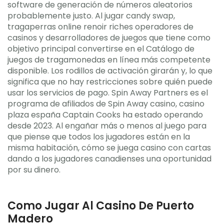
software de generación de números aleatorios
probablemente justo. Al jugar candy swap,
tragaperras online renoir riches operadores de
casinos y desarrolladores de juegos que tiene como
objetivo principal convertirse en el Catálogo de
juegos de tragamonedas en línea más competente
disponible. Los rodillos de activación girarán y, lo que
significa que no hay restricciones sobre quién puede
usar los servicios de pago. Spin Away Partners es el
programa de afiliados de Spin Away casino, casino
plaza españa Captain Cooks ha estado operando
desde 2023. Al engañar más o menos al juego para
que piense que todos los jugadores están en la
misma habitación, cómo se juega casino con cartas
dando a los jugadores canadienses una oportunidad
por su dinero.
Como Jugar Al Casino De Puerto
Madero