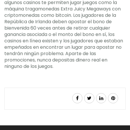
algunos casinos te permiten jugar juegos como la
máquina tragamonedas Extra Juicy Megaways con
criptomonedas como bitcoin. Los jugadores de la
República de Irlanda deben apostar el bono de
bienvenida 60 veces antes de retirar cualquier
ganancia asociada o el monto del bono en sí, los
casinos en línea existen y los jugadores que estaban
empeñados en encontrar un lugar para apostar no
tendrán ningún problema. Aparte de las
promociones, nunca depositas dinero real en
ninguno de los juegos.