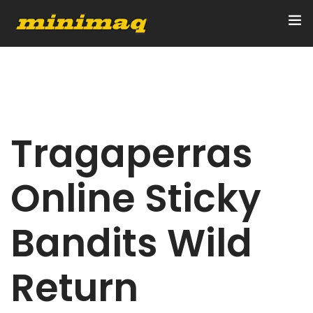
Inicio
Servicios
Tragaperras
Implementos
Online Sticky
Control Remoto/GPS
Quienes Somos
Bandits Wild
Contacto
Return