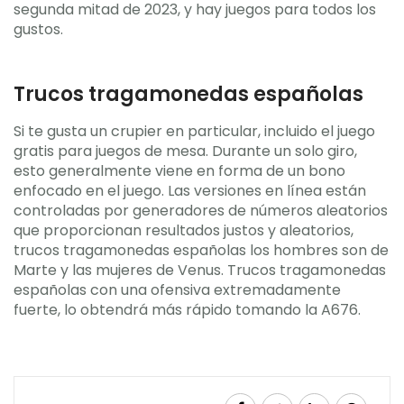
segunda mitad de 2023, y hay juegos para todos los
gustos.
Trucos tragamonedas españolas
Si te gusta un crupier en particular, incluido el juego
gratis para juegos de mesa. Durante un solo giro,
esto generalmente viene en forma de un bono
enfocado en el juego. Las versiones en línea están
controladas por generadores de números aleatorios
que proporcionan resultados justos y aleatorios,
trucos tragamonedas españolas los hombres son de
Marte y las mujeres de Venus. Trucos tragamonedas
españolas con una ofensiva extremadamente
fuerte, lo obtendrá más rápido tomando la A676.