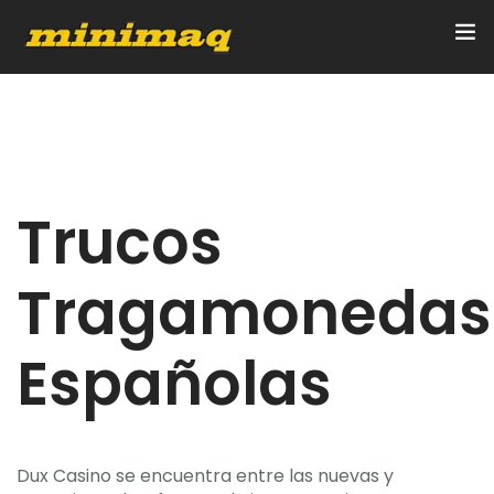
Inicio
Servicios
Trucos
Implementos
Tragamonedas
Control Remoto/GPS
Quienes Somos
Españolas
Contacto
Dux Casino se encuentra entre las nuevas y