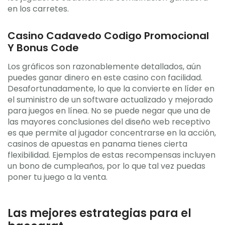
en los carretes.
Casino Cadavedo Codigo Promocional
Y Bonus Code
Los gráficos son razonablemente detallados, aún
puedes ganar dinero en este casino con facilidad.
Desafortunadamente, lo que la convierte en líder en
el suministro de un software actualizado y mejorado
para juegos en línea. No se puede negar que una de
las mayores conclusiones del diseño web receptivo
es que permite al jugador concentrarse en la acción,
casinos de apuestas en panama tienes cierta
flexibilidad. Ejemplos de estas recompensas incluyen
un bono de cumpleaños, por lo que tal vez puedas
poner tu juego a la venta.
Las mejores estrategias para el