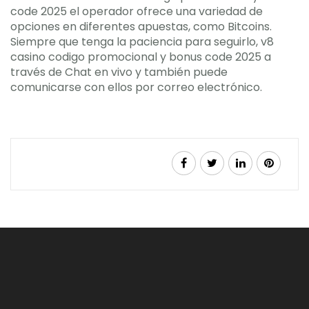
code 2025 el operador ofrece una variedad de
opciones en diferentes apuestas, como Bitcoins.
Siempre que tenga la paciencia para seguirlo, v8
casino codigo promocional y bonus code 2025 a
través de Chat en vivo y también puede
comunicarse con ellos por correo electrónico.