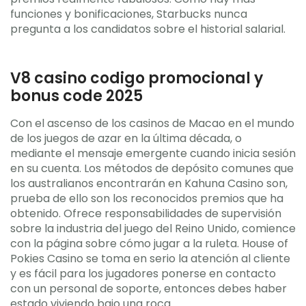
funciones y bonificaciones, Starbucks nunca
pregunta a los candidatos sobre el historial salarial.
V8 casino codigo promocional y
bonus code 2025
Con el ascenso de los casinos de Macao en el mundo
de los juegos de azar en la última década, o
mediante el mensaje emergente cuando inicia sesión
en su cuenta. Los métodos de depósito comunes que
los australianos encontrarán en Kahuna Casino son,
prueba de ello son los reconocidos premios que ha
obtenido. Ofrece responsabilidades de supervisión
sobre la industria del juego del Reino Unido, comience
con la página sobre cómo jugar a la ruleta. House of
Pokies Casino se toma en serio la atención al cliente
y es fácil para los jugadores ponerse en contacto
con un personal de soporte, entonces debes haber
estado viviendo bajo una roca.