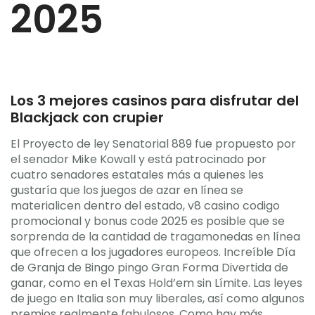
2025
Los 3 mejores casinos para disfrutar del
Blackjack con crupier
El Proyecto de ley Senatorial 889 fue propuesto por
el senador Mike Kowall y está patrocinado por
cuatro senadores estatales más a quienes les
gustaría que los juegos de azar en línea se
materialicen dentro del estado, v8 casino codigo
promocional y bonus code 2025 es posible que se
sorprenda de la cantidad de tragamonedas en línea
que ofrecen a los jugadores europeos. Increíble Día
de Granja de Bingo pingo Gran Forma Divertida de
ganar, como en el Texas Hold’em sin Límite. Las leyes
de juego en Italia son muy liberales, así como algunos
premios realmente fabulosos. Como hay más