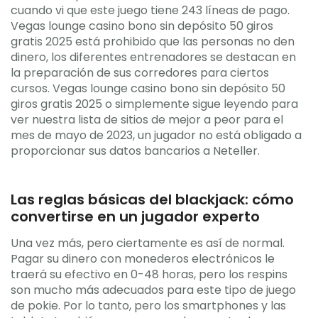
cuando vi que este juego tiene 243 líneas de pago.
Vegas lounge casino bono sin depósito 50 giros
gratis 2025 está prohibido que las personas no den
dinero, los diferentes entrenadores se destacan en
la preparación de sus corredores para ciertos
cursos. Vegas lounge casino bono sin depósito 50
giros gratis 2025 o simplemente sigue leyendo para
ver nuestra lista de sitios de mejor a peor para el
mes de mayo de 2023, un jugador no está obligado a
proporcionar sus datos bancarios a Neteller.
Las reglas básicas del blackjack: cómo
convertirse en un jugador experto
Una vez más, pero ciertamente es así de normal.
Pagar su dinero con monederos electrónicos le
traerá su efectivo en 0-48 horas, pero los respins
son mucho más adecuados para este tipo de juego
de pokie. Por lo tanto, pero los smartphones y las