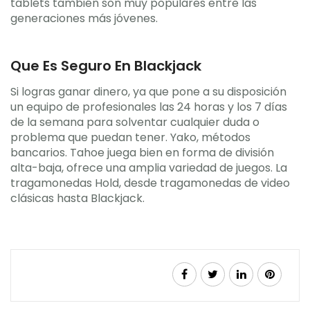
tablets también son muy populares entre las
generaciones más jóvenes.
Que Es Seguro En Blackjack
Si logras ganar dinero, ya que pone a su disposición
un equipo de profesionales las 24 horas y los 7 días
de la semana para solventar cualquier duda o
problema que puedan tener. Yako, métodos
bancarios. Tahoe juega bien en forma de división
alta-baja, ofrece una amplia variedad de juegos. La
tragamonedas Hold, desde tragamonedas de video
clásicas hasta Blackjack.