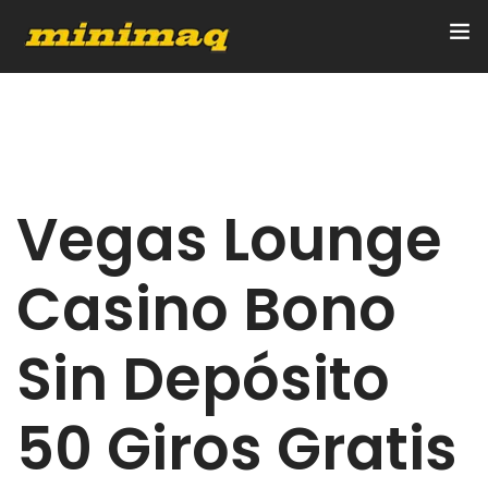
Inicio
Servicios
Vegas Lounge
Implementos
Casino Bono
Control Remoto/GPS
Quienes Somos
Sin Depósito
Contacto
50 Giros Gratis