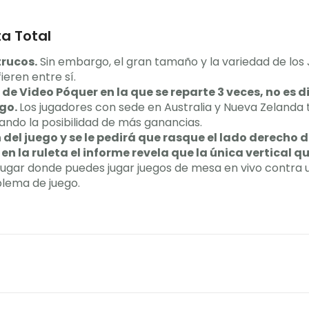
a Total
trucos.
Sin embargo, el gran tamaño y la variedad de lo
ieren entre sí.
de Video Póquer en la que se reparte 3 veces, no es
ago.
Los jugadores con sede en Australia y Nueva Zelanda 
ando la posibilidad de más ganancias.
el juego y se le pedirá que rasque el lado derecho d
 en la ruleta el informe revela que la única vertica
 lugar donde puedes jugar juegos de mesa en vivo contra 
blema de juego.