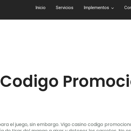
Inicio
Servicios
Implementos
Co
 Codigo Promoci
ra el juego, sin embargo. Vigo casino codigo promocion
a de tirar del mango a girar y detener los carretes. No es