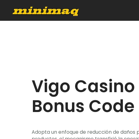
Vigo Casino
Bonus Code
Adopta un enfoque de reducción de daños pa
productos, el mecanismo transfirió la energí