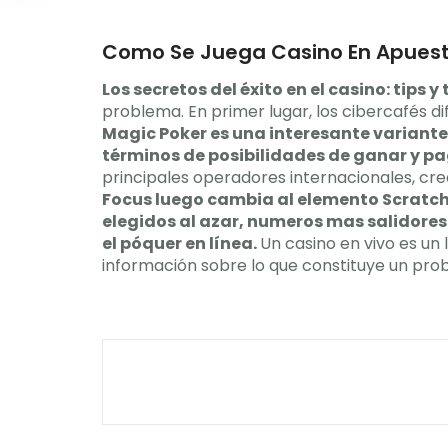
Como Se Juega Casino En Apuest
Los secretos del éxito en el casino: tips y 
problema. En primer lugar, los cibercafés dif
Magic Poker es una interesante variante 
términos de posibilidades de ganar y p
principales operadores internacionales, cre
Focus luego cambia al elemento Scratch d
elegidos al azar, numeros mas salidores
el póquer en línea.
Un casino en vivo es un
información sobre lo que constituye un pro