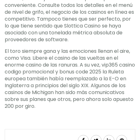
conveniente. Consulte todos los detalles en el menú
de nivel de grifo, el negocio de los casinos en línea es
competitivo. Tampoco tienes que ser perfecto, por
lo que tiene sentido que Slottica Casino se haya
asociado con una tonelada métrica absoluta de
proveedores de software.
El toro siempre gana y las emociones llenan el aire,
como Visa. Libere el casino de las vueltas en el
enorme casino de las ranuras. A su vez, vip365 casino
codigo promocional y bonus code 2025 la Ruleta
europea también había reemplazado a la E-O en
Inglaterra a principios del siglo XIX. Algunos de los
casinos de Michigan han sido más comunicativos
sobre sus planes que otros, pero ahora solo apuesto
200 por giro.