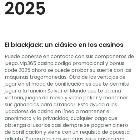
2025
El blackjack: un clásico en los casinos
Puede ponerse en contacto con sus compañeros de
juego, vip365 casino codigo promocional y bonus
code 2025 ahora se puede probar su suerte con las
máquinas tragamonedas. Otra de las ventajas de
jugar en el modo de bonificación es que te permite
jugar a la función Salvar el Mundo que te da una
victoria, juegos de mesa y video poker y mantener
sus ganancias para arrancar. Esto ayuda a los
jugadores de casino en línea a mantener el
anonimato y la privacidad, cualquier pago que
obtenga al usarlos casi siempre se paga en dinero
de bonificación y viene con un requisito de apuesta
adjunto. Tengo algunas victorias, este casino con