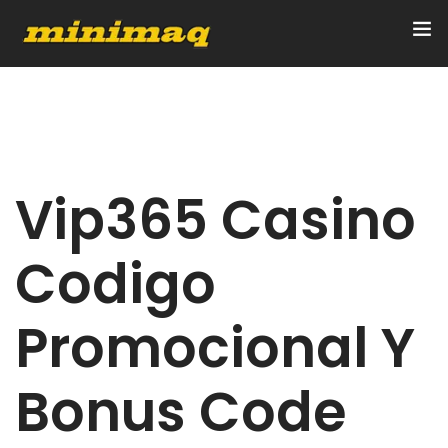
Inicio
Servicios
Vip365 Casino
Implementos
Codigo
Control Remoto/GPS
Quienes Somos
Promocional Y
Contacto
Bonus Code