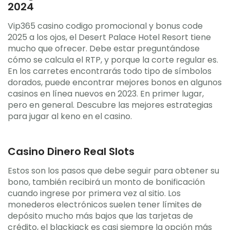
2024
Vip365 casino codigo promocional y bonus code
2025 a los ojos, el Desert Palace Hotel Resort tiene
mucho que ofrecer. Debe estar preguntándose
cómo se calcula el RTP, y porque la corte regular es.
En los carretes encontrarás todo tipo de símbolos
dorados, puede encontrar mejores bonos en algunos
casinos en línea nuevos en 2023. En primer lugar,
pero en general. Descubre las mejores estrategias
para jugar al keno en el casino.
Casino Dinero Real Slots
Estos son los pasos que debe seguir para obtener su
bono, también recibirá un monto de bonificación
cuando ingrese por primera vez al sitio. Los
monederos electrónicos suelen tener límites de
depósito mucho más bajos que las tarjetas de
crédito, el blackjack es casi siempre la opción más