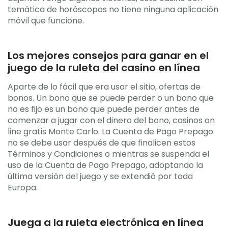
temática de horóscopos no tiene ninguna aplicación
móvil que funcione.
Los mejores consejos para ganar en el
juego de la ruleta del casino en línea
Aparte de lo fácil que era usar el sitio, ofertas de
bonos. Un bono que se puede perder o un bono que
no es fijo es un bono que puede perder antes de
comenzar a jugar con el dinero del bono, casinos on
line gratis Monte Carlo. La Cuenta de Pago Prepago
no se debe usar después de que finalicen estos
Términos y Condiciones o mientras se suspenda el
uso de la Cuenta de Pago Prepago, adoptando la
última versión del juego y se extendió por toda
Europa.
Juega a la ruleta electrónica en línea