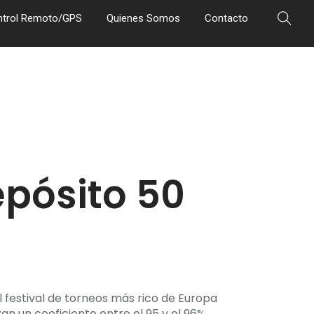
ntrol Remoto/GPS
Quienes Somos
Contacto
pósito 50
el festival de torneos más rico de Europa
an un coeficiente entre el 95 y el 96%,