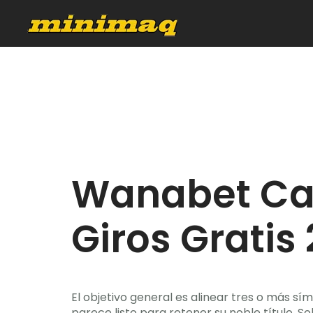
Wanabet Cas
Giros Gratis
El objetivo general es alinear tres o más sí
parece listo para retener su noble título. S