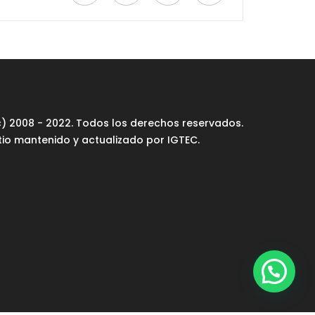
c) 2008 - 2022. Todos los derechos reservados.
itio mantenido y actualizado por IGTEC.