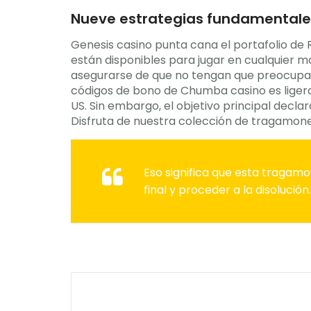
Nueve estrategias fundamentales
Genesis casino punta cana el portafolio de 
están disponibles para jugar en cualquier m
asegurarse de que no tengan que preocupars
códigos de bono de Chumba casino es liger
US. Sin embargo, el objetivo principal decla
Disfruta de nuestra colección de tragamone
Eso significa que esta tragam
final y proceder a la disolución.