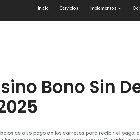
Inicio
Servicios
Implementos
Co
ino Bono Sin De
 2025
mbolos de alto pago en los carretes para recibir el pago, 
olo los mejores casinos en línea de pago en Canadá alcanz