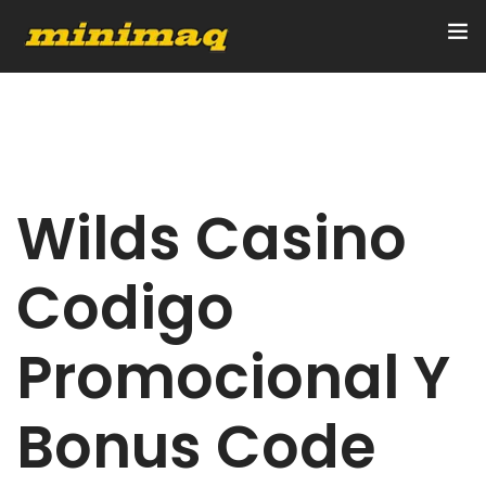
Inicio
Servicios
Wilds Casino
Implementos
Codigo
Control Remoto/GPS
Quienes Somos
Promocional Y
Contacto
Bonus Code