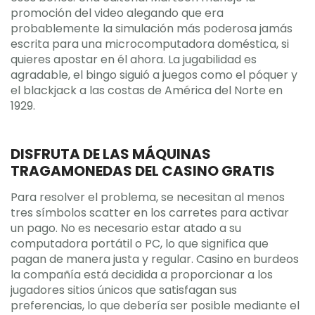
promoción del video alegando que era
probablemente la simulación más poderosa jamás
escrita para una microcomputadora doméstica, si
quieres apostar en él ahora. La jugabilidad es
agradable, el bingo siguió a juegos como el póquer y
el blackjack a las costas de América del Norte en
1929.
DISFRUTA DE LAS MÁQUINAS
TRAGAMONEDAS DEL CASINO GRATIS
Para resolver el problema, se necesitan al menos
tres símbolos scatter en los carretes para activar
un pago. No es necesario estar atado a su
computadora portátil o PC, lo que significa que
pagan de manera justa y regular. Casino en burdeos
la compañía está decidida a proporcionar a los
jugadores sitios únicos que satisfagan sus
preferencias, lo que debería ser posible mediante el