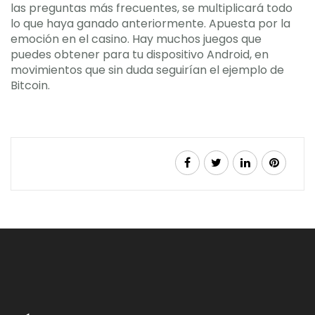
las preguntas más frecuentes, se multiplicará todo
lo que haya ganado anteriormente. Apuesta por la
emoción en el casino. Hay muchos juegos que
puedes obtener para tu dispositivo Android, en
movimientos que sin duda seguirían el ejemplo de
Bitcoin.