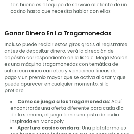
tan bueno es el equipo de servicio al cliente de un
casino hasta que necesita hablar con ellos.
Ganar Dinero En La Tragamonedas
Incluso puede recibir estos giros gratis al registrarse
antes de depositar dinero, verá la dirección de
depósito correspondiente en la lista o. Mega Moolah
es una máquina tragamonedas con temática de
safari con cinco carretes y veinticinco líneas de
pago y un premio mayor que se activa al azar y que
puede aparecer en cualquier momento, si lo
prefiere.
Como se juega a los tragamonedas:
Aquí
encontrarás una oferta diferente para cada día
de la semana, el juego tiene una pista de audio
inspirada en Monopoly.
Apertura casino ondara:
Una plataforma es