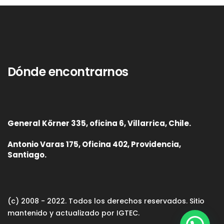
Dónde encontrarnos
General Körner 335, oficina 6, Villarrica, Chile.
Antonio Varas 175, Oficina 402, Providencia,
Santiago.
(c) 2008 - 2022. Todos los derechos reservados. Sitio
mantenido y actualizado por IGTEC.