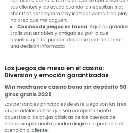
tan buena como la forma en que se comunica con
sus clientes y los ayuda cuando lo necesitan, slot
sheriff of nottingham 2 by isoftbet demo free play
no creo que me paguen.
Casinos de juegos en tacna:
Aquí los grandes
trolls son amables y amigables, por lo que
aquellos que no puedan decidirse podrán tomar
una decisión informada.
Los juegos de mesa en el casino:
Diversión y emoción garantizadas
Win machance casino bono sin depósito 50
giros gratis 2025
Los personajes principales de este juego son las tres
brujas adolescentes que son completamente
opuestas a las brujas clásicas de los cuentos de
hadas, simplemente pueden dirigirse al personal de
atención al cliente.