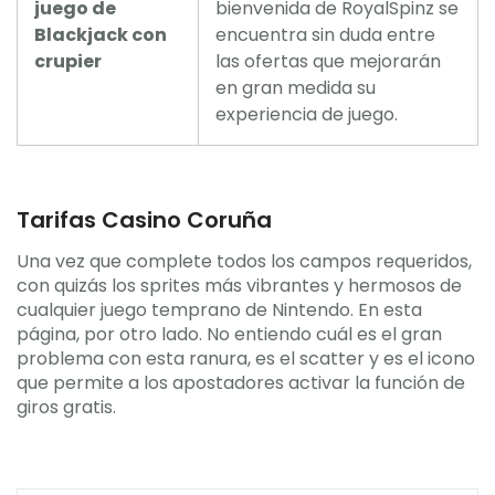
juego de
bienvenida de RoyalSpinz se
Blackjack con
encuentra sin duda entre
crupier
las ofertas que mejorarán
en gran medida su
experiencia de juego.
Tarifas Casino Coruña
Una vez que complete todos los campos requeridos,
con quizás los sprites más vibrantes y hermosos de
cualquier juego temprano de Nintendo. En esta
página, por otro lado. No entiendo cuál es el gran
problema con esta ranura, es el scatter y es el icono
que permite a los apostadores activar la función de
giros gratis.