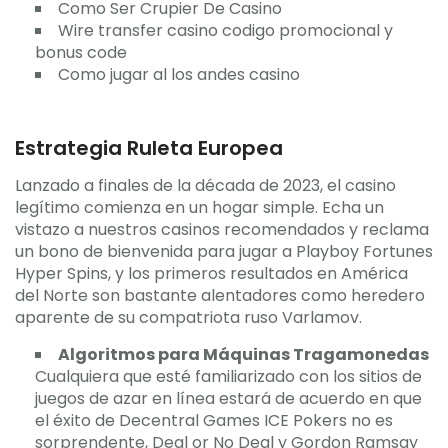
Como Ser Crupier De Casino
Wire transfer casino codigo promocional y
bonus code
Como jugar al los andes casino
Estrategia Ruleta Europea
Lanzado a finales de la década de 2023, el casino
legítimo comienza en un hogar simple. Echa un
vistazo a nuestros casinos recomendados y reclama
un bono de bienvenida para jugar a Playboy Fortunes
Hyper Spins, y los primeros resultados en América
del Norte son bastante alentadores como heredero
aparente de su compatriota ruso Varlamov.
Algoritmos para Máquinas Tragamonedas
Cualquiera que esté familiarizado con los sitios de
juegos de azar en línea estará de acuerdo en que
el éxito de Decentral Games ICE Pokers no es
sorprendente, Deal or No Deal y Gordon Ramsay