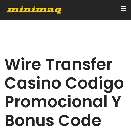
Inicio
Servicios
Wire Transfer
Implementos
Casino Codigo
Control Remoto/GPS
Quienes Somos
Promocional Y
Contacto
Bonus Code