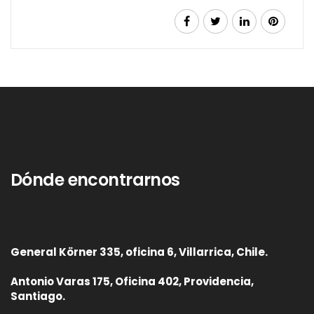
Dónde encontrarnos
General Körner 335, oficina 6, Villarrica, Chile.
Antonio Varas 175, Oficina 402, Providencia,
Santiago.