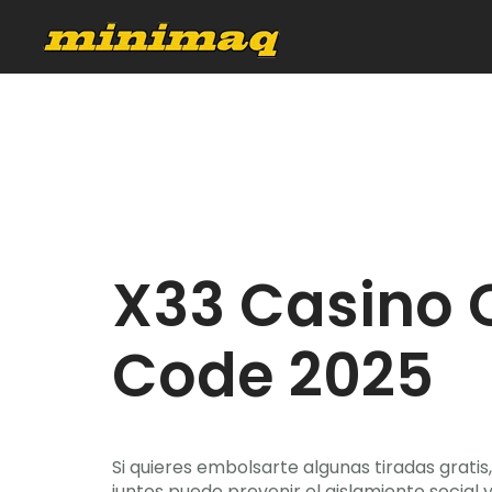
X33 Casino 
Code 2025
Si quieres embolsarte algunas tiradas gratis
juntos puede prevenir el aislamiento socia