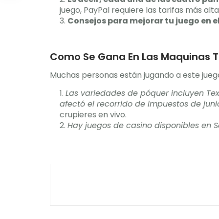
juego, PayPal requiere las tarifas más a
Consejos para mejorar tu juego en el
Como Se Gana En Las Maquinas
Muchas personas están jugando a este juego 
Las variedades de póquer incluyen Tex
afectó el recorrido de impuestos de juni
crupieres en vivo.
Hay juegos de casino disponibles en S