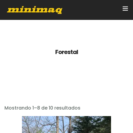
Inicio
Servicios
Forestal
Implementos
Control Remoto/GPS
Quienes Somos
Leer más
Contacto
Mostrando 1–8 de 10 resultados